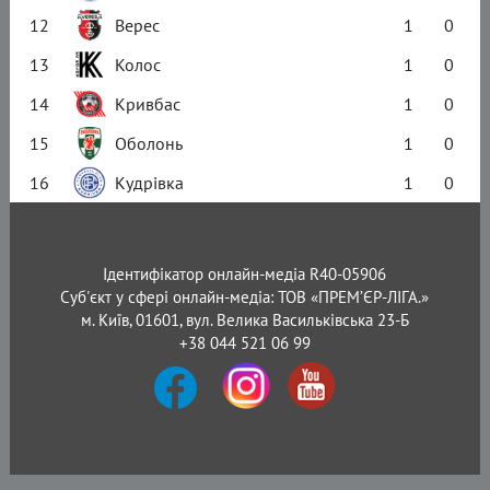
12
Верес
1
0
13
Колос
1
0
14
Кривбас
1
0
15
Оболонь
1
0
16
Кудрівка
1
0
Ідентифікатор онлайн-медіа R40-05906
Суб'єкт у сфері онлайн-медіа: ТОВ «ПРЕМ’ЄР-ЛІГА.»
м. Київ, 01601, вул. Велика Васильківська 23-Б
+38 044 521 06 99