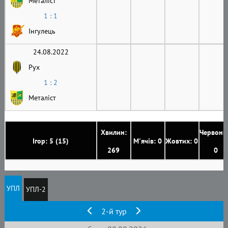
Металіст
1 : 1
Інгулець
24.08.2022
Рух
1 : 2
Металіст
Хвилин:
Червони
Ігор: 5 (15)
М'ячів: 0
Жовтих: 0
269
0
УПЛ
УПЛ-2
2-й тур