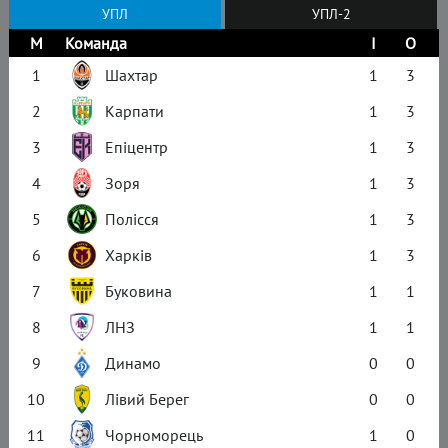
УПЛ
УПЛ-2
М
Команда
І
О
1
Шахтар
1
3
2
Карпати
1
3
3
Епіцентр
1
3
4
Зоря
1
3
5
Полісся
1
3
6
Харків
1
3
7
Буковина
1
1
8
ЛНЗ
1
1
9
Динамо
0
0
10
Лівий Берег
0
0
11
Чорноморець
1
0