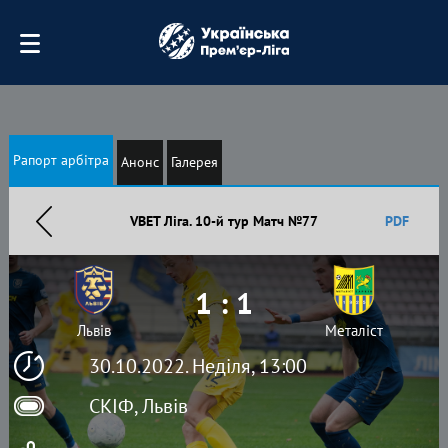
Рапорт арбітра
Анонс
Галерея
VBET Ліга. 10-й тур Матч №77
PDF
1 : 1
Львів
Металіст
30.10.2022. Неділя, 13:00
СКІФ, Львів