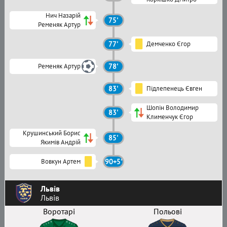
Нич Назарій
75'
Ременяк Артур
77'
Демченко Єгор
Ременяк Артур
78'
83'
Підлепенець Євген
Шопін Володимир
83'
Клименчук Єгор
Крушинський Борис
85'
Якимів Андрій
Вовкун Артем
90+5'
Львів
Львів
Воротарі
Польові