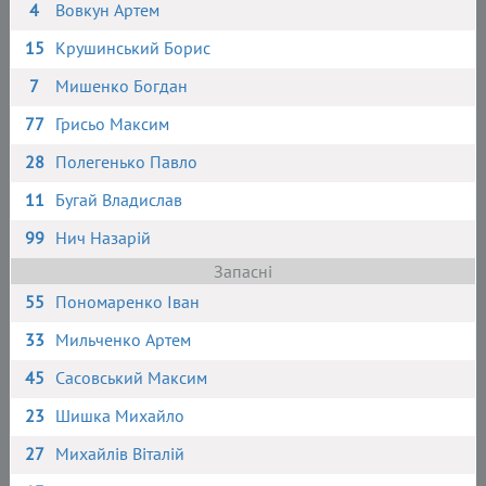
4
Вовкун Артем
15
Крушинський Борис
7
Мишенко Богдан
77
Грисьо Максим
28
Полегенько Павло
11
Бугай Владислав
99
Нич Назарій
Запасні
55
Пономаренко Іван
33
Мильченко Артем
45
Сасовський Максим
23
Шишка Михайло
27
Михайлів Віталій