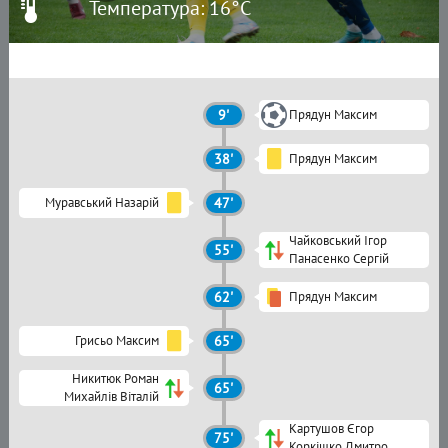
Температура: 16°C
9'
Прядун Максим
38'
Прядун Максим
Муравський Назарій
47'
Чайковський Ігор
55'
Панасенко Сергій
62'
Прядун Максим
Грисьо Максим
65'
Никитюк Роман
65'
Михайлів Віталій
Картушов Єгор
75'
Коркішко Дмитро