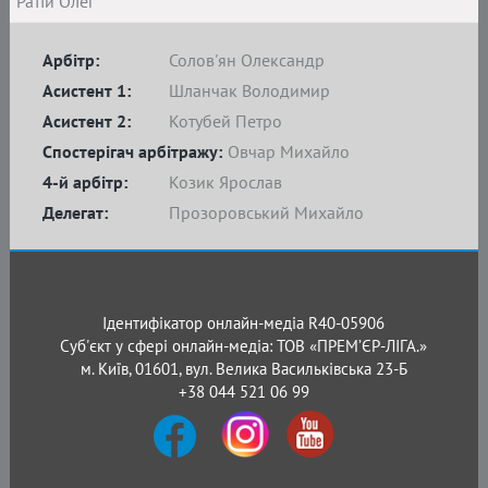
Ратій Олег
Арбітр:
Солов'ян Олександр
Асистент 1:
Шланчак Володимир
Асистент 2:
Котубей Петро
Спостерігач арбітражу:
Овчар Михайло
4-й арбітр:
Козик Ярослав
Делегат:
Прозоровський Михайло
Ідентифікатор онлайн-медіа R40-05906
Суб'єкт у сфері онлайн-медіа: ТОВ «ПРЕМ’ЄР-ЛІГА.»
м. Київ, 01601, вул. Велика Васильківська 23-Б
+38 044 521 06 99