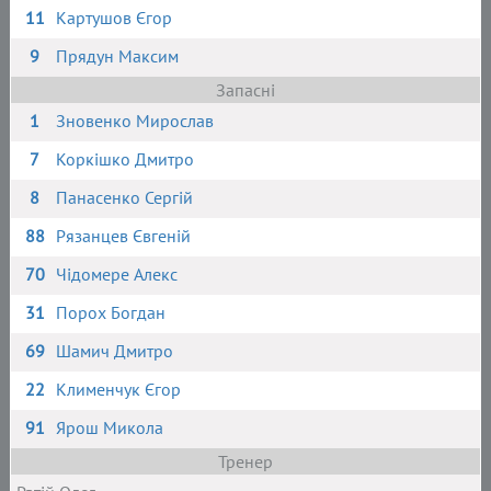
11
Картушов Єгор
9
Прядун Максим
Запасні
1
Зновенко Мирослав
7
Коркішко Дмитро
8
Панасенко Сергій
88
Рязанцев Євгеній
70
Чідомере Алекс
31
Порох Богдан
69
Шамич Дмитро
22
Клименчук Єгор
91
Ярош Микола
Тренер