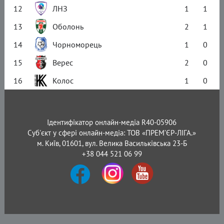
12
ЛНЗ
1
1
13
Оболонь
2
1
14
Чорноморець
1
0
15
Верес
2
0
16
Колос
1
0
Ідентифікатор онлайн-медіа R40-05906
Суб'єкт у сфері онлайн-медіа: ТОВ «ПРЕМ’ЄР-ЛІГА.»
м. Київ, 01601, вул. Велика Васильківська 23-Б
+38 044 521 06 99