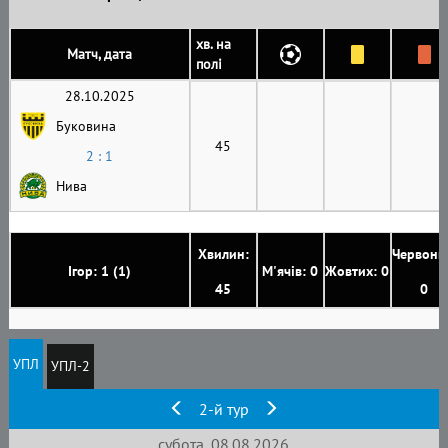
хв. на
Матч, дата
полі
28.10.2025
Буковина
45
2 : 1
Нива
Хвилин:
Червони
Ігор: 1 (1)
М'ячів: 0
Жовтих: 0
45
0
УПЛ
УПЛ-2
2-й тур
субота, 08.08.2026