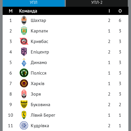
УПЛ
УПЛ-2
М
Команда
І
О
1
Шахтар
2
6
2
Карпати
1
3
3
Кривбас
2
3
4
Епіцентр
2
3
5
Динамо
1
3
6
Полісся
1
3
7
Харків
1
3
8
Зоря
2
3
9
Буковина
2
2
10
Лівий Берег
1
1
11
Кудрівка
2
1