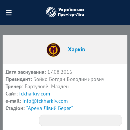
Харків
Дата заснування:
17.08.2016
Президент:
Бойко Богдан Володимирович
Тренер:
Бартуловіч Младен
Сайт:
fckharkiv.com
e-mail:
info@fckharkiv.com
Стадіон:
"Арена Лівий Берег"