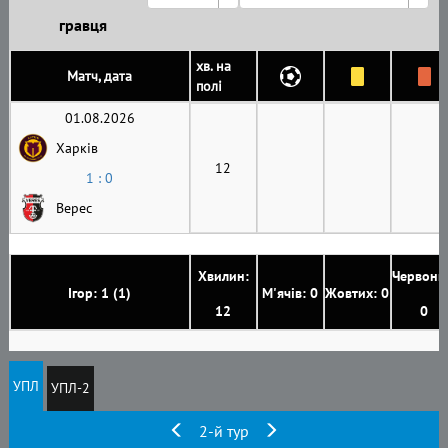
гравця
хв. на
Матч, дата
полі
01.08.2026
Харків
12
1 : 0
Верес
Хвилин:
Червони
Ігор: 1 (1)
М'ячів: 0
Жовтих: 0
12
0
УПЛ
УПЛ-2
2-й тур