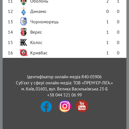
11
Оболонь
2
1
12
Динамо
0
0
13
Чорноморець
1
0
14
Верес
1
0
15
Колос
1
0
16
Кривбас
1
0
Ідентифікатор онлайн-медіа R40-05906
Суб'єкт у сфері онлайн-медіа: ТОВ «ПРЕМ’ЄР-ЛІГА.»
м. Київ, 01601, вул. Велика Васильківська 23-Б
+38 044 521 06 99