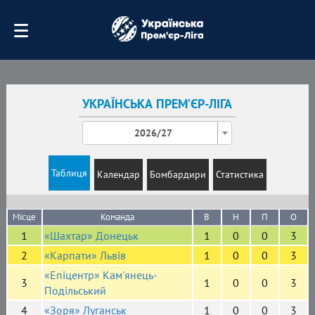
УКРАЇНСЬКА ПРЕМʼЄР-ЛІГА
2026/27
Таблиця
Календар
Бомбардири
Статистика
Місце
Команда
В
Н
П
О
1
«Шахтар» Донецьк
1
0
0
3
2
«Карпати» Львів
1
0
0
3
«Епіцентр» Кам'янець-
3
1
0
0
3
Подільський
4
«Зоря» Луганськ
1
0
0
3