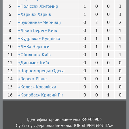
5
«Полісся» Житомир
1
0
0
3
6
«Харків» Харків
1
0
0
3
7
«Буковина» Чернівці
0
2
0
2
8
«Лівий Берег» Київ
0
1
0
1
9
«Кудрівка» Кудрівка
0
1
1
1
10
«ЛНЗ» Черкаси
0
1
0
1
11
«Оболонь» Київ
0
1
1
1
12
«Динамо» Київ
0
0
0
0
13
«Чорноморець» Одеса
0
0
1
0
14
«Верес» Рівне
0
0
1
0
15
«Колос» Ковалівка
0
0
1
0
16
«Кривбас» Кривий Ріг
0
0
1
0
Ідентифікатор онлайн-медіа R40-05906
Суб'єкт у сфері онлайн-медіа: ТОВ «ПРЕМ’ЄР-ЛІГА.»