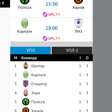
15:30
: 0
Полісся
Харків
18:00
Карпати
ЛНЗ
УПЛ
УПЛ-2
М
Команда
І
О
1
Шахтар
1
3
2
Карпати
1
3
3
Епіцентр
1
3
4
Зоря
1
3
5
Полісся
1
3
6
Харків
1
3