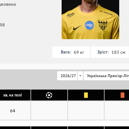
уковина
998
Вага:
Зріст:
69 кг
183 см
2026/27
Українська Премʼєр-Ліг
хв. на полі
64