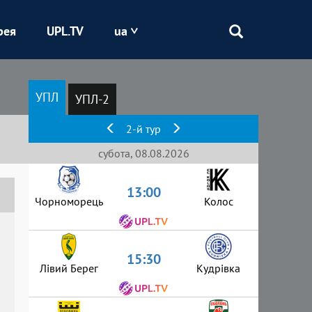
рея
UPL.TV
ua
Епіцентр
УПЛ
УПЛ-2
Кривбас
2-й тур
Оболонь
субота, 08.08.2026
13:00
Шахтар
Чорноморець
Колос
15:30
Лівий Берег
Кудрівка