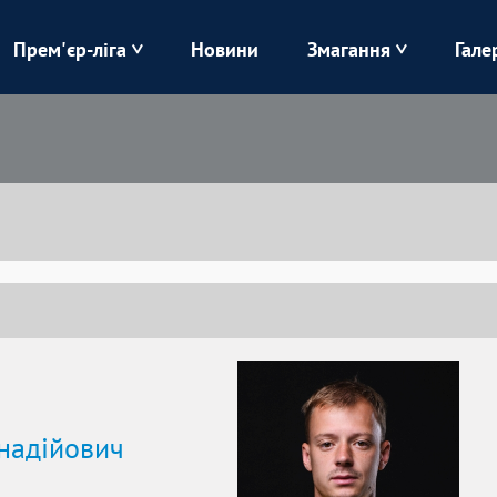
Прем'єр-ліга
Новини
Змагання
Гале
Верес
Динамо
Карпати
Колос
Лівий Берег
ЛНЗ
Харків
Чорноморець
надійович