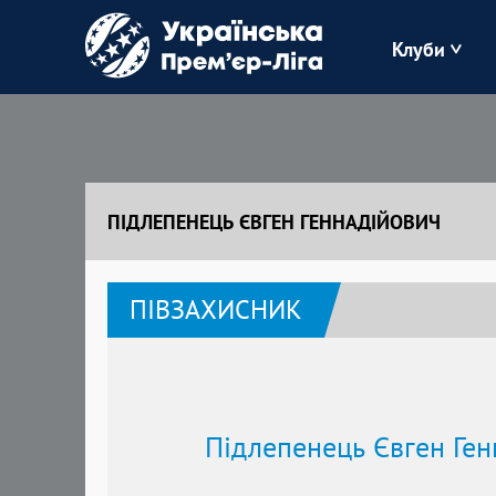
Клуби
Буковина
Зоря
ПІДЛЕПЕНЕЦЬ ЄВГЕН ГЕННАДІЙОВИЧ
Кудрівка
ПІВЗАХИСНИК
Полісся
Підлепенець Євген Ген