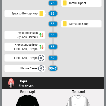
76'
Костик Орест
Бражко Володимир
86'
88'
Картушов Єгор
Чурко Вячеслав
88'
Луньов Максим
Кирюханцев Ігор
88'
Мишньов Дмитро
Мишньов Дмитро
89'
Шахов Євген
90+3'
Зоря
Луганськ
Воротарі
Польові