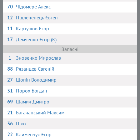
70
Чідомере Алекс
12
Підлепенець Євген
11
Картушов Єгор
17
Демченко Єгор (К)
Запасні
1
Зновенко Мирослав
88
Рязанцев Євгеній
27
Шопін Володимир
31
Порох Богдан
69
Шамич Дмитро
21
Багачанський Максим
36
Піко
22
Клименчук Єгор