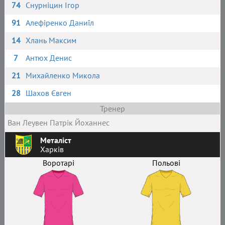
74
Снурніцин Ігор
91
Алефіренко Даниїл
14
Хлань Максим
7
Антюх Денис
21
Михайленко Микола
28
Шахов Євген
Тренер
Ван Леувен Патрік Йоханнес
Металіст
Харків
Воротарі
Польові