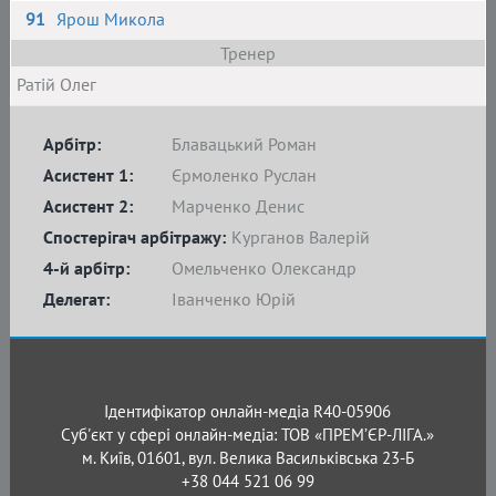
91
Ярош Микола
Тренер
Ратій Олег
Арбітр:
Блавацький Роман
Асистент 1:
Єрмоленко Руслан
Асистент 2:
Марченко Денис
Спостерігач арбітражу:
Курганов Валерій
4-й арбітр:
Омельченко Олександр
Делегат:
Іванченко Юрій
Ідентифікатор онлайн-медіа R40-05906
Суб'єкт у сфері онлайн-медіа: ТОВ «ПРЕМ’ЄР-ЛІГА.»
м. Київ, 01601, вул. Велика Васильківська 23-Б
+38 044 521 06 99