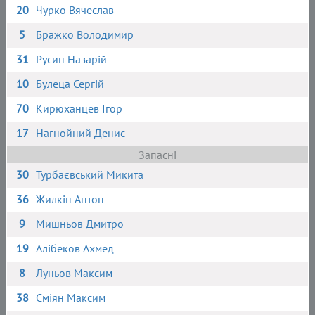
20
Чурко Вячеслав
5
Бражко Володимир
31
Русин Назарій
10
Булеца Сергій
70
Кирюханцев Ігор
17
Нагнойний Денис
Запасні
30
Турбаєвський Микита
36
Жилкін Антон
9
Мишньов Дмитро
19
Алібеков Ахмед
8
Луньов Максим
38
Сміян Максим