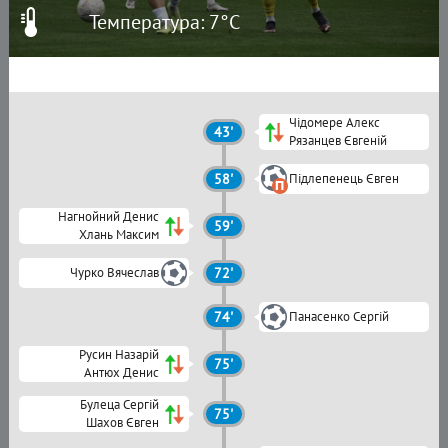
Температура: 7°C
Чідомере Алекс
43'
Рязанцев Євгеній
58'
Підлепенець Євген
Нагнойний Денис
59'
Хлань Максим
Чурко Вячеслав
72'
74'
Панасенко Сергій
Русин Назарій
75'
Антюх Денис
Булеца Сергій
75'
Шахов Євген