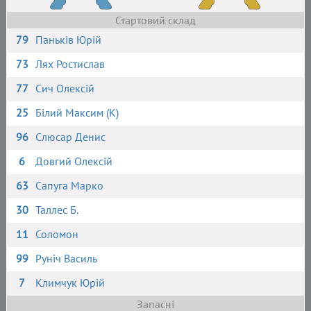
Стартовий склад
79
Паньків Юрій
73
Лях Ростислав
77
Сич Олексій
25
Білий Максим (К)
96
Слюсар Денис
6
Довгий Олексій
63
Сапуга Марко
30
Таллес Б.
11
Соломон
99
Руніч Василь
7
Климчук Юрій
Запасні