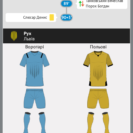
Танковський Вячеслав
89'
Порох Богдан
Слюсар Денис
90+3'
Рух
Львів
Воротарі
Польові