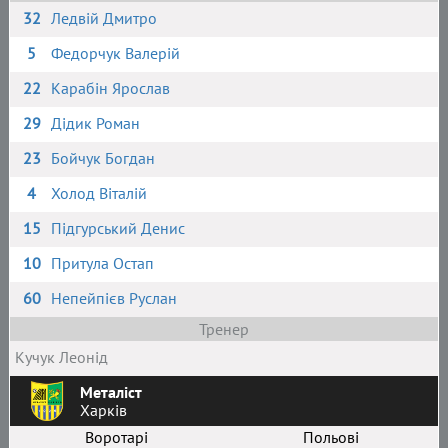
32
Ледвій Дмитро
5
Федорчук Валерій
22
Карабін Ярослав
29
Дідик Роман
23
Бойчук Богдан
4
Холод Віталій
15
Підгурський Денис
10
Притула Остап
60
Непейпієв Руслан
Тренер
Кучук Леонід
Металіст
Харків
Воротарі
Польові