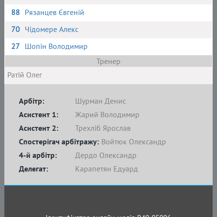
88
Рязанцев Євгеній
70
Чідомере Алекс
27
Шопін Володимир
Тренер
Ратій Олег
Арбітр:
Шурман Денис
Асистент 1:
Жарий Володимир
Асистент 2:
Трехліб Ярослав
Спостерігач арбітражу:
Войтюк Олександр
4-й арбітр:
Дердо Олександр
Делегат:
Карапетян Едуард