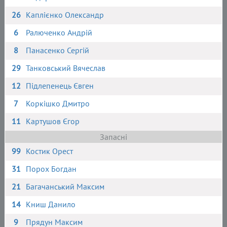
26
Каплієнко Олександр
6
Ралюченко Андрій
8
Панасенко Сергій
29
Танковський Вячеслав
12
Підлепенець Євген
7
Коркішко Дмитро
11
Картушов Єгор
Запасні
99
Костик Орест
31
Порох Богдан
21
Багачанський Максим
14
Книш Данило
9
Прядун Максим