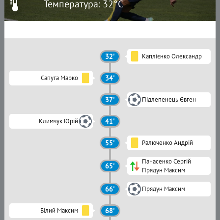
Температура: 32°C
32'
Каплієнко Олександр
Сапуга Марко
34'
37'
Підлепенець Євген
Климчук Юрій
41'
55'
Ралюченко Андрій
Панасенко Сергій
65'
Прядун Максим
66'
Прядун Максим
Білий Максим
68'