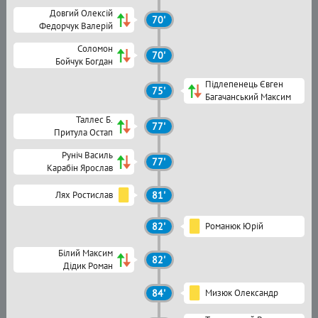
Довгий Олексій
70'
Федорчук Валерій
Соломон
70'
Бойчук Богдан
Підлепенець Євген
75'
Багачанський Максим
Таллес Б.
77'
Притула Остап
Руніч Василь
77'
Карабін Ярослав
Лях Ростислав
81'
82'
Романюк Юрій
Білий Максим
82'
Дідик Роман
84'
Мизюк Олександр