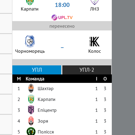
18:00
Карпати
ЛНЗ
перенесено
–
Чорноморець
Колос
УПЛ
УПЛ-2
М
Команда
І
О
1
Шахтар
1
3
2
Карпати
1
3
3
Епіцентр
1
3
4
Зоря
1
3
5
Полісся
1
3