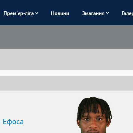
Прем'єр-ліга
Новини
Змагання
Гале
Верес
Динамо
Карпати
Колос
Лівий Берег
ЛНЗ
Харків
Чорноморець
в Ефоса