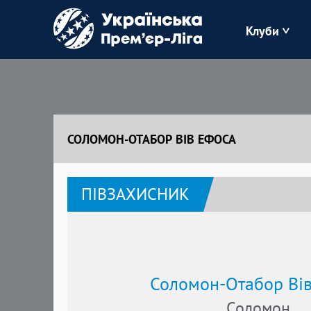
Клуби
Буковина
Зоря
СОЛОМОН-ОТАБОР ВІВ ЕФОСА
Кудрівка
ПІВЗАХИСНИК
Полісся
Соломон-Отабор Ві
Соломон