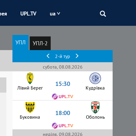
рея
UPL.TV
ua
Епіцентр
УПЛ
УПЛ-2
Кривбас
2-й тур
Оболонь
субота, 08.08.2026
15:30
Шахтар
Лівий Берег
Кудрівка
18:00
Буковина
Оболонь
неділя, 09.08.2026