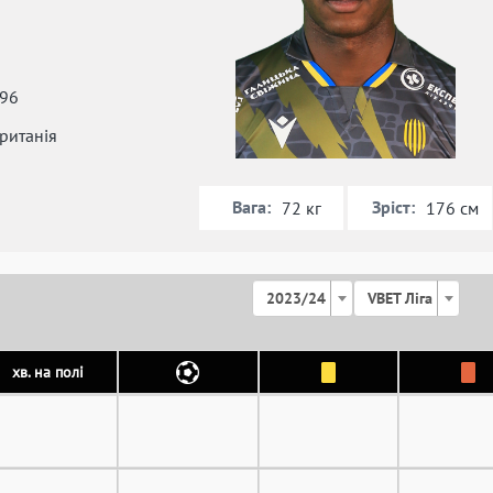
996
ританія
Вага:
Зріст:
72 кг
176 см
2023/24
VBET Ліга
хв. на полі