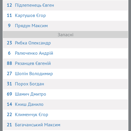
12
Підлепенець Євген
11
Картушов Єгор
9
Прядун Максим
Запасні
23
Рибка Олександр
6
Ралюченко Андрій
88
Рязанцев Євгеній
27
Шопін Володимир
31
Порох Богдан
69
Шамич Дмитро
14
Книш Данило
22
Клименчук Єгор
21
Багачанський Максим