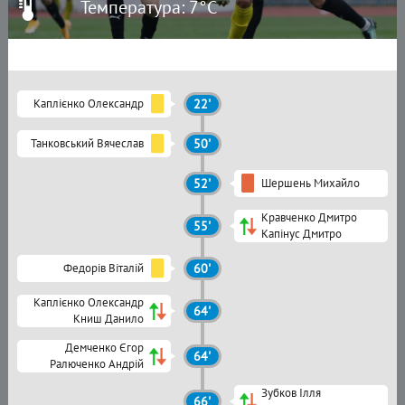
Температура: 7°C
Каплієнко Олександр
22'
Танковський Вячеслав
50'
52'
Шершень Михайло
Кравченко Дмитро
55'
Капінус Дмитро
Федорів Віталій
60'
Каплієнко Олександр
64'
Книш Данило
Демченко Єгор
64'
Ралюченко Андрій
Зубков Ілля
66'