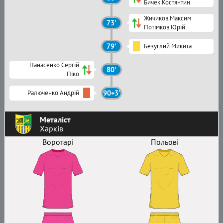
Бичек Костянтин
Жичиков Максим
73'
Потімков Юрій
79'
Безуглий Микита
Панасенко Сергій
80'
Піко
Ралюченко Андрій
90+3'
Металіст
Харків
Воротарі
Польові