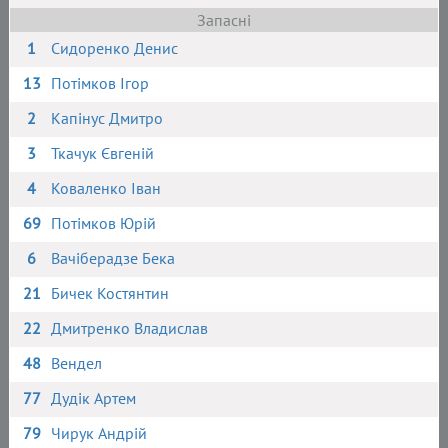
Запасні
1
Сидоренко Денис
13
Потімков Ігор
2
Капінус Дмитро
3
Ткачук Євгеній
4
Коваленко Іван
69
Потімков Юрій
6
Вачіберадзе Бека
21
Бичек Костянтин
22
Дмитренко Владислав
48
Вендел
77
Дудік Артем
79
Чирук Андрій