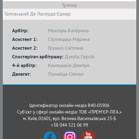
Тренер
Галовський Де Ласерда Едмар
Арбітр:
Монзуль Катерина
Асистент 1:
Стрілецька Марина
Асистент 2:
Грушко Світлана
Спостерігач арбітражу:
Дзюба Сергій
4-й арбітр:
Кривушкін Дмитро
Делегат:
Понайда Степан
Ідентифікатор онлайн-медіа R40-05906
Суб'єкт у сфері онлайн-медіа: ТОВ «ПРЕМ’ЄР-ЛІГА.»
м. Київ, 01601, вул. Велика Васильківська 23-Б
+38 044 521 06 99