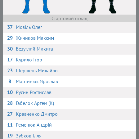
Стартовий склад
37
Мозіль Олег
29
Жичиков Максим
30
Безуглий Микита
17
Курило Ігор
23
Шершень Михайло
8
Мартинюк Ярослав
10
Русин Ростислав
28
Габелок Артем (К)
27
Кравченко Дмитро
11
Ременюк Андрій
19
Зубков Ілля