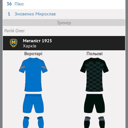
36
Піко
1
Зновенко Мирослав
Тренер
Ратій Олег
Металіст 1925
Харків
Воротарі
Польові