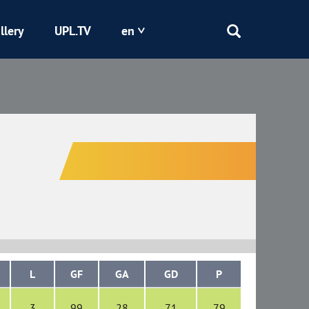
llery
UPL.TV
en
Epicentr
Kryvbas
Obolon
Shakhtar
L
GF
GA
GD
P
3
99
28
71
79