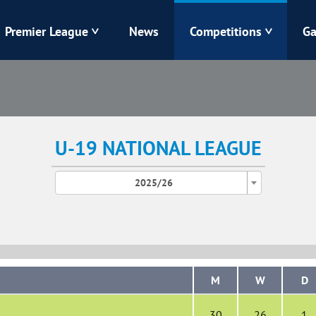
Premier League
News
Competitions
Ga
Veres
Dynamo
Karpaty
Kolos
U-19 NATIONAL LEAGUE
Livyi Bereh
LNZ
2025/26
Kharkiv
Chornomorets
M
W
D
30
26
1