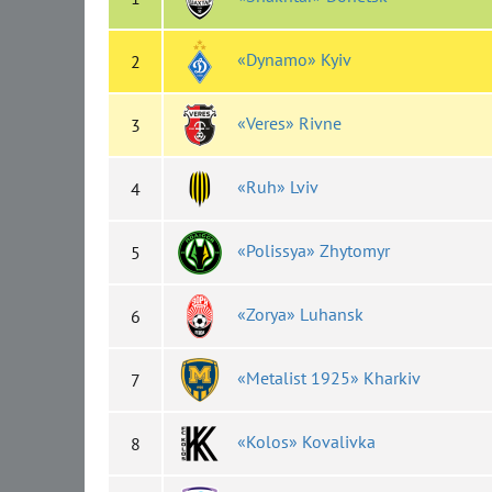
«Dynamo» Kyiv
2
«Veres» Rivne
3
«Ruh» Lviv
4
«Polissya» Zhytomyr
5
«Zorya» Luhansk
6
«Metalist 1925» Kharkiv
7
«Kolos» Kovalivka
8