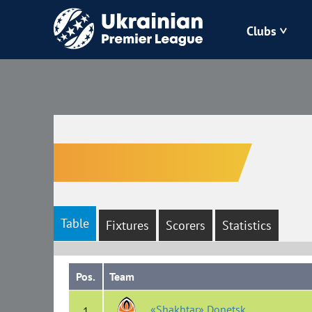
Clubs
Bukovyna
Zorya
Kudrivka
Polissya
Table
Fixtures
Scorers
Statistics
Pos.
Team
«Shakhtar» Donetsk
1