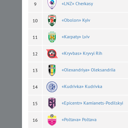
«LNZ» Cherkasy
9
«Obolon» Kyiv
10
«Karpaty» Lviv
11
«Kryvbas» Kryvyi Rih
12
«Olexandriya» Oleksandriia
13
«Kudrivka» Kudrivka
14
«Epicentr» Kamianets-Podilskyi
15
«Poltava» Poltava
16