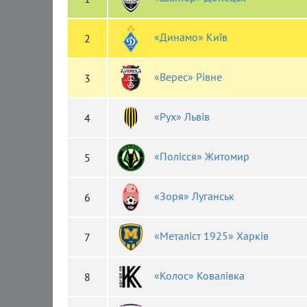
«Динамо» Київ
2
«Верес» Рівне
3
«Рух» Львів
4
«Полісся» Житомир
5
«Зоря» Луганськ
6
«Металіст 1925» Харків
7
«Колос» Ковалівка
8