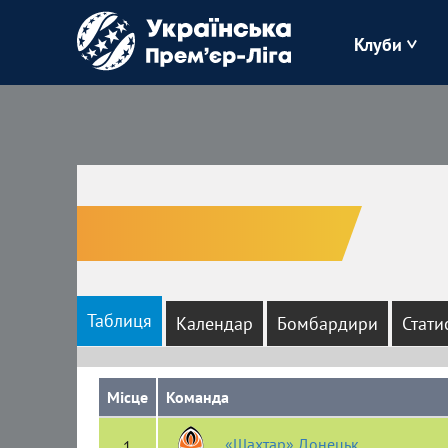
Клуби
Буковина
Зоря
Кудрівка
Полісся
Таблиця
Календар
Бомбардири
Стати
Місце
Команда
«Шахтар» Донецьк
1