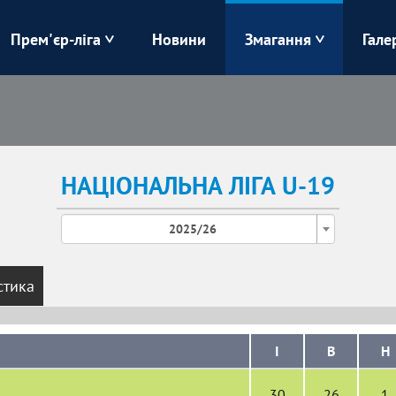
Прем'єр-ліга
Новини
Змагання
Гале
Верес
Динамо
Карпати
Колос
НАЦІОНАЛЬНА ЛІГА U-19
Лівий Берег
ЛНЗ
2025/26
Харків
Чорноморець
стика
І
В
Н
30
26
1