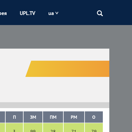
рея
UPL.TV
ua
Епіцентр
Кривбас
Оболонь
Шахтар
П
ЗМ
ПМ
РМ
О
3
99
28
71
79