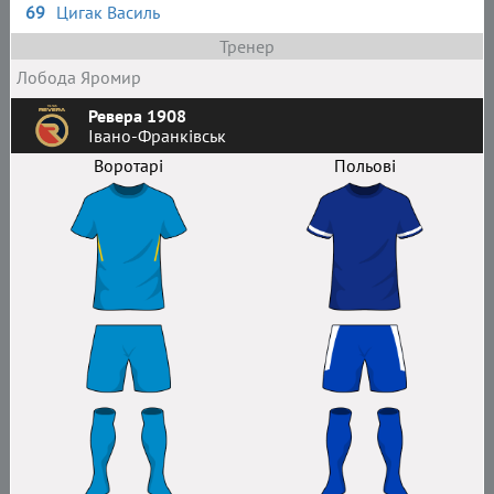
69
Цигак Василь
Тренер
Лобода Яромир
Ревера 1908
Івано-Франківськ
Воротарі
Польові