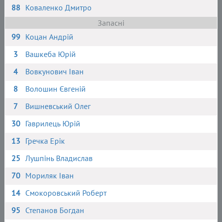
88
Коваленко Дмитро
Запасні
99
Коцан Андрій
3
Вашкеба Юрій
4
Вовкунович Іван
8
Волошин Євгеній
7
Вишневський Олег
30
Гаврилець Юрій
13
Гречка Ерік
25
Лушпінь Владислав
70
Мориляк Іван
14
Смокоровський Роберт
95
Степанов Богдан