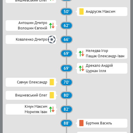
Вишневський Олег
50'
Андрусяк Максим
Антошин Дмитро
62'
Волошин Євгеній
Коваленко Дмитро
66'
Неледва Ігор
69'
Пащак Олександр-Іван
Дрекало Андрій
69'
Цуркан Ілля
Савчук Олександр
70'
Вишневський Олег
80'
Кічун Максим
82'
Мориляк Іван
88'
Буртник Василь