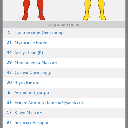
Стартовий склад
1
Постемський Олександр
23
Мукомела Євген
44
Ільчук Іван (К)
29
Минайленко Максим
42
Савчук Олександр
20
Шух Дмитро
6
Антошин Дмитро
33
Емере Антоній Даніель Чуквебука
17
Кічун Максим
97
Богомаз Назарій