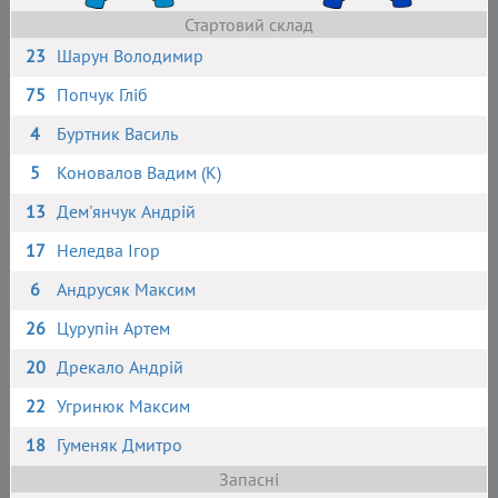
Стартовий склад
23
Шарун Володимир
75
Попчук Гліб
4
Буртник Василь
5
Коновалов Вадим (К)
13
Дем'янчук Андрій
17
Неледва Ігор
6
Андрусяк Максим
26
Цурупін Артем
20
Дрекало Андрій
22
Угринюк Максим
18
Гуменяк Дмитро
Запасні