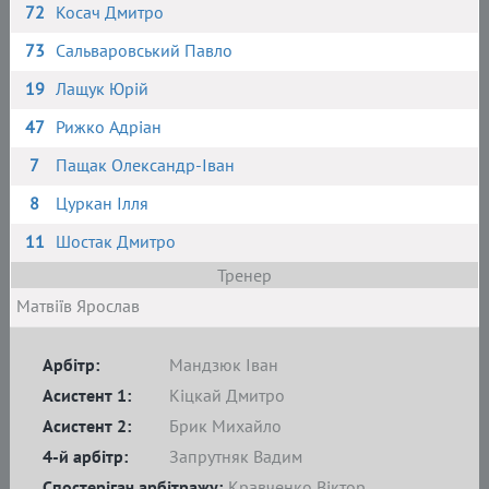
72
Косач Дмитро
73
Сальваровський Павло
19
Лащук Юрій
47
Рижко Адріан
7
Пащак Олександр-Іван
8
Цуркан Ілля
11
Шостак Дмитро
Тренер
Матвіїв Ярослав
Арбітр:
Мандзюк Іван
Асистент 1:
Кіцкай Дмитро
Асистент 2:
Брик Михайло
4-й арбітр:
Запрутняк Вадим
Спостерігач арбітражу:
Кравченко Віктор