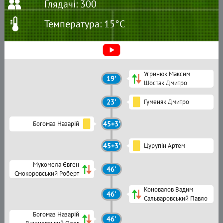
Глядачі: 300
Температура: 15°C
Угринюк Максим
19'
Шостак Дмитро
23'
Гуменяк Дмитро
Богомаз Назарій
45+3'
45+3'
Цурупін Артем
Мукомела Євген
46'
Смокоровський Роберт
Коновалов Вадим
46'
Сальваровський Павло
Богомаз Назарій
46'