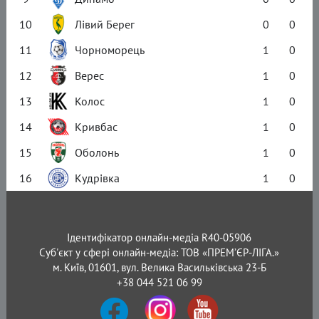
10
Лівий Берег
0
0
11
Чорноморець
1
0
12
Верес
1
0
13
Колос
1
0
14
Кривбас
1
0
15
Оболонь
1
0
16
Кудрівка
1
0
Ідентифікатор онлайн-медіа R40-05906
Суб'єкт у сфері онлайн-медіа: ТОВ «ПРЕМ’ЄР-ЛІГА.»
м. Київ, 01601, вул. Велика Васильківська 23-Б
+38 044 521 06 99