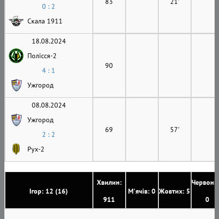
83
21'
0 : 2
Скала 1911
18.08.2024
Полісся-2
90
4 : 1
Ужгород
08.08.2024
Ужгород
69
57'
2 : 2
Рух-2
Хвилин:
Червони
Ігор: 12 (16)
М'ячів: 0
Жовтих: 5
911
0