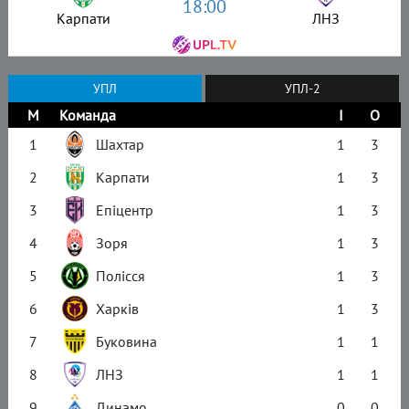
18:00
Карпати
ЛНЗ
УПЛ
УПЛ-2
М
Команда
І
О
1
Шахтар
1
3
2
Карпати
1
3
3
Епіцентр
1
3
4
Зоря
1
3
5
Полісся
1
3
6
Харків
1
3
7
Буковина
1
1
8
ЛНЗ
1
1
9
Динамо
0
0