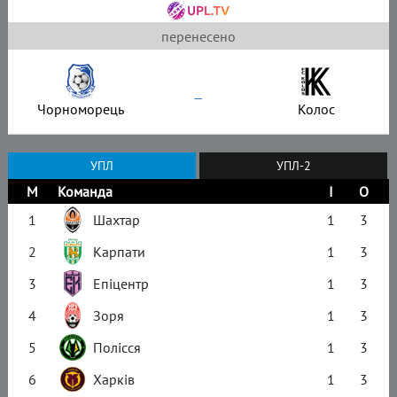
перенесено
–
Чорноморець
Колос
УПЛ
УПЛ-2
М
Команда
І
О
1
Шахтар
1
3
2
Карпати
1
3
3
Епіцентр
1
3
4
Зоря
1
3
5
Полісся
1
3
6
Харків
1
3