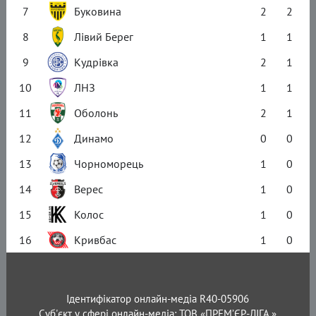
7
Буковина
2
2
8
Лівий Берег
1
1
9
Кудрівка
2
1
10
ЛНЗ
1
1
11
Оболонь
2
1
12
Динамо
0
0
13
Чорноморець
1
0
14
Верес
1
0
15
Колос
1
0
16
Кривбас
1
0
Ідентифікатор онлайн-медіа R40-05906
Суб'єкт у сфері онлайн-медіа: ТОВ «ПРЕМ’ЄР-ЛІГА.»