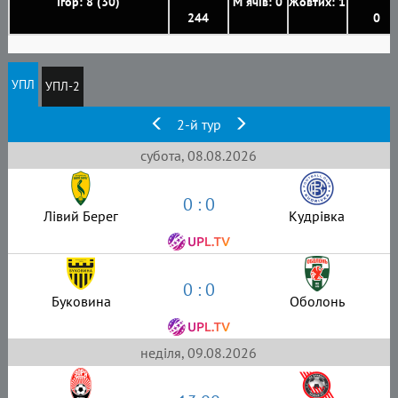
Ігор: 8 (30)
М'ячів: 0
Жовтих: 1
244
0
УПЛ
УПЛ-2
2-й тур
субота, 08.08.2026
0 : 0
Лівий Берег
Кудрівка
0 : 0
Буковина
Оболонь
неділя, 09.08.2026