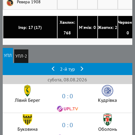
Ревера 1908
Хвилин:
Червони
Ігор: 17 (17)
М'ячів: 0
Жовтих: 2
768
0
УПЛ
УПЛ-2
2-й тур
субота, 08.08.2026
0 : 0
Лівий Берег
Кудрівка
0 : 0
Буковина
Оболонь