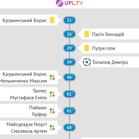
Крушинський Борис
21'
Пасіч Геннадій
26'
Путря Ілля
29'
Топалов Дмитро
34'
Крушинський Борис
46'
Мельниченко Максим
Таллес
61'
Мустафаєв Еміль
Пайшао
61'
Луіфер
Майсурадзе Георгі
68'
Смоляков Артем