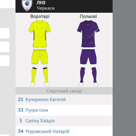
ЛНЗ
Черкаси
Воротарі
Польові
Стартовий склад
21
Кучеренко Євгеній
33
Путря Ілля
5
Саліху Хайдін
34
Муравський Назарій