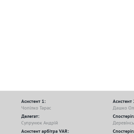
Асистент 1:
Асистент 
Чопілко Тарас
Дашко Ол
Делегат:
Спостеріг
Супрунюк Андрій
Деревінсь
Асистент арбітра VAR:
Спостеріг