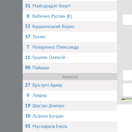
31
Майсурадзе Георгі
8
Бабенко Руслан (К)
55
Крушинський Борис
37
Таллес
7
Назаренко Олександр
11
Гуцуляк Олексій
90
Пайшао
Запасні
27
Брістріч Адмір
9
Луіфер
19
Шастал Дмитро
31
1
30
Лєднєв Богдан
95
Мустафаєв Еміль