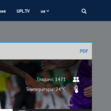
рея
UPL.TV
ua
Епіцентр
Кривбас
PDF
Оболонь
Шахтар
Глядачі: 1471
Температура: 24°C