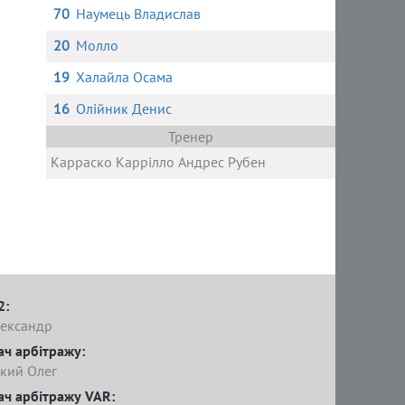
70
Наумець Владислав
20
Молло
19
Халайла Осама
16
Олійник Денис
Тренер
Карраско Каррілло Андрес Рубен
2:
ександр
ач арбітражу:
кий Олег
ач арбітражу VAR: