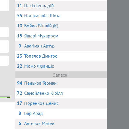
11
Пасіч Геннадій
55
Нонікашвілі Шота
10
Бойко Віталій (К)
15
Яшарі Мухаррем
9
Авагімян Артур
23
Топалов Дмитро
22
Момо Франціс
Запасні
94
Пеньков Герман
72
Самойленко Кірілл
17
Норенков Денис
енко
ко
я
ов
8
Бар Арад
6
Ангелов Матей