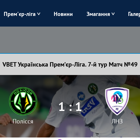
Прем'єр-ліга
Новини
Змагання
Гале
Верес
Динамо
Карпати
Колос
VBET Українська Премʼєр-Ліга. 7-й тур Матч №49
Лівий Берег
ЛНЗ
Харків
Чорноморець
1 : 1
Полісся
ЛНЗ