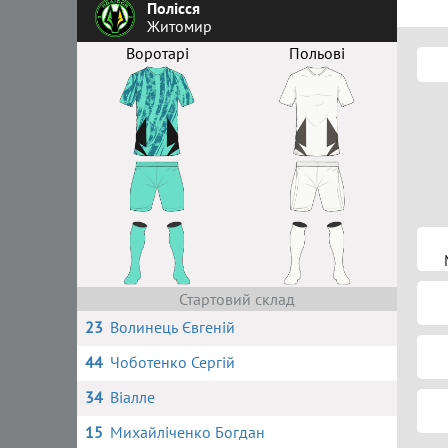
Полісся
Житомир
Воротарі
Польові
Стартовий склад
23
Волинець Євгеній
44
Чоботенко Сергій
34
Віалле
15
Михайліченко Богдан