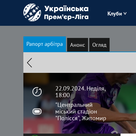
Клуби
Буковина
Рапорт арбітра
Анонс
Огляд
Зоря
Кудрівка
Полісся
22.09.2024. Неділя,
18:00
"Центральний
міський стадіон
"Полісся", Житомир