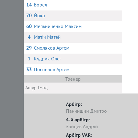
14
Борел
70
Йока
60
Мельниченко Максим
4
Матіч Матей
29
Смоляков Артем
1
Кудрик Олег
33
Поспєлов Артем
Тренер
Ашур Імад
Арбітр:
Панчишин Дмитро
4-й арбітр:
Зайцев Андрій
Арбітр VAR: