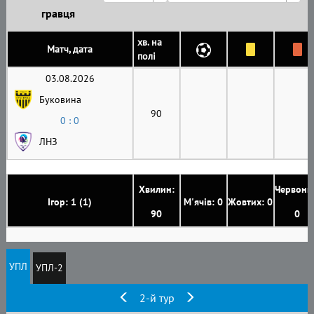
гравця
хв. на
Матч, дата
полі
03.08.2026
Буковина
90
0 : 0
ЛНЗ
Хвилин:
Червони
Ігор: 1 (1)
М'ячів: 0
Жовтих: 0
90
0
УПЛ
УПЛ-2
2-й тур