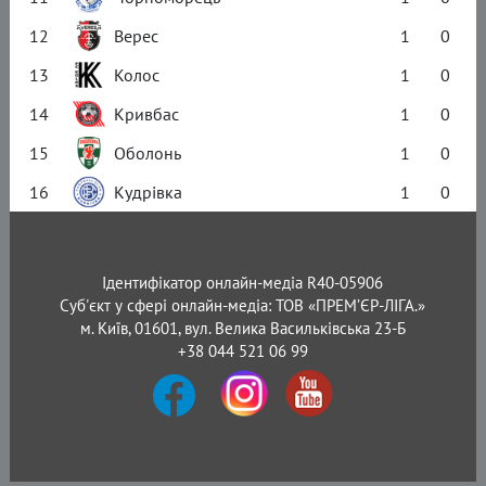
12
Верес
1
0
13
Колос
1
0
14
Кривбас
1
0
15
Оболонь
1
0
16
Кудрівка
1
0
Ідентифікатор онлайн-медіа R40-05906
Суб'єкт у сфері онлайн-медіа: ТОВ «ПРЕМ’ЄР-ЛІГА.»
м. Київ, 01601, вул. Велика Васильківська 23-Б
+38 044 521 06 99