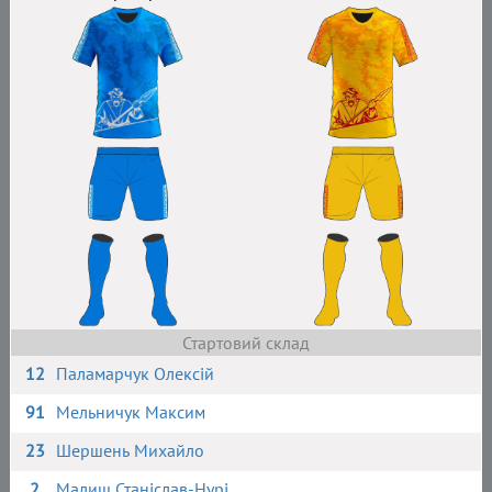
Стартовий склад
12
Паламарчук Олексій
91
Мельничук Максим
23
Шершень Михайло
2
Малиш Станіслав-Нурі