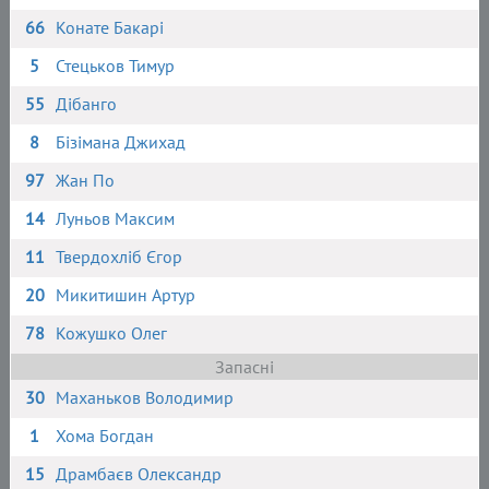
66
Конате Бакарі
5
Стецьков Тимур
55
Дібанго
8
Бізімана Джихад
97
Жан По
14
Луньов Максим
11
Твердохліб Єгор
20
Микитишин Артур
78
Кожушко Олег
Запасні
30
Маханьков Володимир
1
Хома Богдан
15
Драмбаєв Олександр