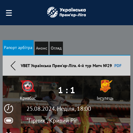
Рапорт арбітра
Анонс
Огляд
VBET Українська Премʼєр-Ліга. 4-й тур Матч №29
PDF
1 : 1
Кривбас
Інгулець
25.08.2024. Неділя, 18:00
"Гірник", Кривий Ріг