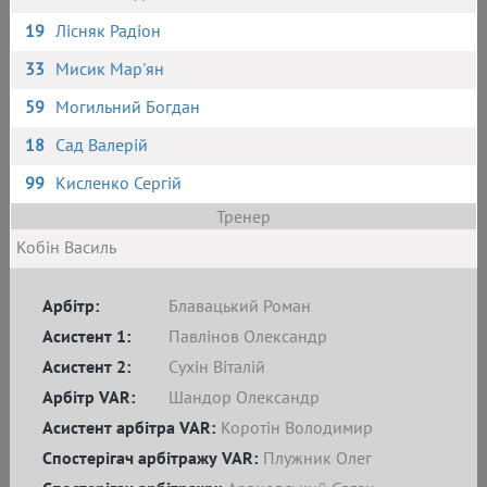
19
Лісняк Радіон
33
Мисик Мар'ян
59
Могильний Богдан
18
Сад Валерій
99
Кисленко Сергій
Тренер
Кобін Василь
Арбітр:
Блавацький Роман
Асистент 1:
Павлінов Олександр
Асистент 2:
Сухін Віталій
Арбітр VAR:
Шандор Олександр
Асистент арбітра VAR:
Коротін Володимир
Спостерігач арбітражу VAR:
Плужник Олег