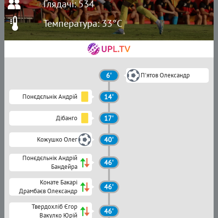
Глядачі: 534
Температура: 33°C
6'
П'ятов Олександр
Понєдєльнік Андрій
14'
Дібанго
17'
Кожушко Олег
40'
Понєдєльнік Андрій
46'
Бандейра
Конате Бакарі
46'
Драмбаєв Олександр
Твердохліб Єгор
46'
Вакулко Юрій