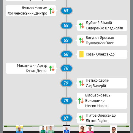
Луньов Максим
63'
Хомченовський Дмитро
Дубілей Віталій
65'
Сидоренко Владислав
Богунов Ярослав
65'
Пушкарьов Олег
66'
Козак Олександр
Микитишин Артур
76'
Кузик Денис
Петько Сергій
79'
Сад Валерій
Білоцерковець
79'
Володимир
Мисик Мар'ян
П'ятов Олександр
87'
Лісняк Радіон