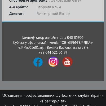
Спостерігач арбітражу:
Арановський Євген
4-й арбітр:
Заброда Клим
Делегат:
Безсмертний Віктор
Ідентифікатор онлайн-медіа R40-05906
Суб'єкт у сфері онлайн-медіа: ТОВ «ПРЕМ’ЄР-ЛІГА.»
м. Київ, 01601, вул. Велика Васильківська 23-Б
+38 044 521 06 99
Об’єднання професіональних футбольних клубів України
«Прем’єр-ліга»