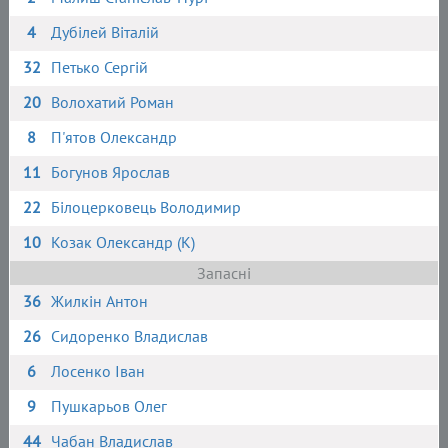
4
Дубілей Віталій
32
Петько Сергій
20
Волохатий Роман
8
П'ятов Олександр
11
Богунов Ярослав
22
Білоцерковець Володимир
10
Козак Олександр (К)
Запасні
36
Жилкін Антон
26
Сидоренко Владислав
6
Лосенко Іван
9
Пушкарьов Олег
44
Чабан Владислав