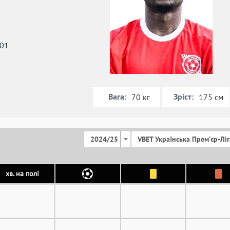
001
Вага:
Зріст:
70 кг
175 см
2024/25
VBET Українська Премʼєр-Ліг
хв. на полі