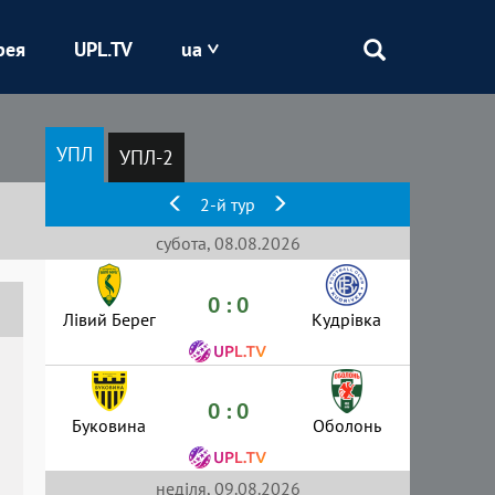
рея
UPL.TV
ua
Епіцентр
УПЛ
УПЛ-2
Кривбас
2-й тур
Оболонь
субота, 08.08.2026
0 : 0
Шахтар
Лівий Берег
Кудрівка
0 : 0
Буковина
Оболонь
неділя, 09.08.2026