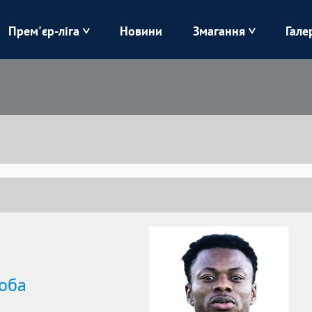
Прем'єр-ліга
Новини
Змагання
Гале
Верес
Динамо
Карпати
Колос
Лівий Берег
ЛНЗ
Харків
Чорноморець
оба