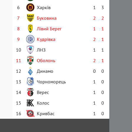
6
Харків
1
3
7
Буковина
2
2
8
Лівий Берег
1
1
9
Кудрівка
2
1
10
ЛНЗ
1
1
11
Оболонь
2
1
12
Динамо
0
0
13
Чорноморець
1
0
14
Верес
1
0
15
Колос
1
0
16
Кривбас
1
0