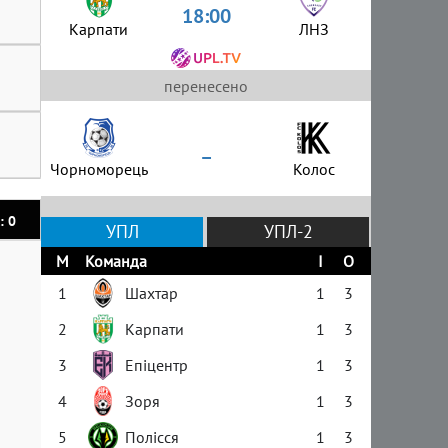
18:00
Карпати
ЛНЗ
перенесено
–
Чорноморець
Колос
: 0
УПЛ
УПЛ-2
М
Команда
І
О
1
Шахтар
1
3
2
Карпати
1
3
3
Епіцентр
1
3
4
Зоря
1
3
5
Полісся
1
3