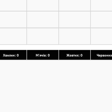
Хвилин: 0
М'ячів: 0
Жовтих: 0
Червоних