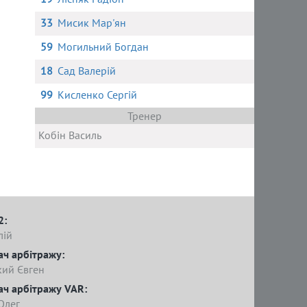
33
Мисик Мар'ян
59
Могильний Богдан
18
Сад Валерій
99
Кисленко Сергій
Тренер
Кобін Василь
2:
лій
ач арбітражу:
кий Євген
ач арбітражу VAR:
Олег