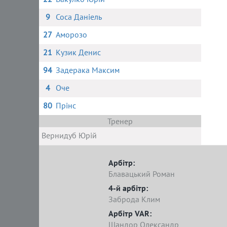
9
Соса Даніель
27
Аморозо
21
Кузик Денис
94
Задерака Максим
4
Оче
80
Прінс
Тренер
Вернидуб Юрій
Арбітр:
Блавацький Роман
4-й арбітр:
Заброда Клим
Арбітр VAR:
Шандор Олександр