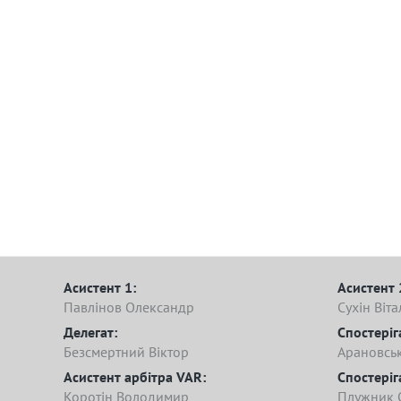
Асистент 1:
Асистент 
Павлінов Олександр
Сухін Віта
Делегат:
Спостеріг
Безсмертний Віктор
Арановсь
Асистент арбітра VAR:
Спостеріг
Коротін Володимир
Плужник 