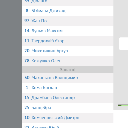
55
Дібанго
8
Бізімана Джихад
97
Жан По
14
Луньов Максим
11
Твердохліб Єгор
20
Микитишин Артур
78
Кожушко Олег
Запасні
30
Маханьков Володимир
1
Хома Богдан
15
Драмбаєв Олександр
25
Бандейра
10
Хомченовський Дмитро
7 
91
1
22
Вакулко Юрій