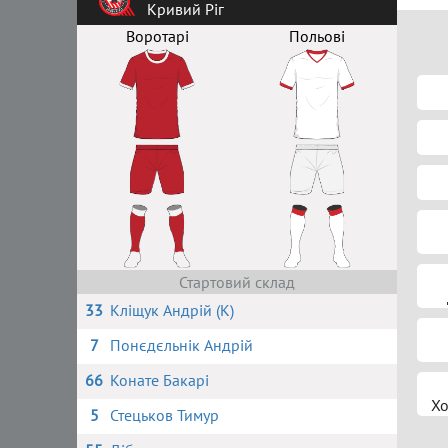
Кривий Ріг
Воротарі
Польові
Стартовий склад
33
Кліщук Андрій (К)
7
Понєдєльнік Андрій
66
Конате Бакарі
Хо
5
Стецьков Тимур