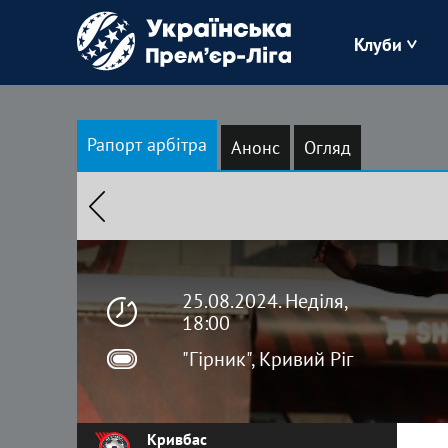
Клуби
Буковина
Рапорт арбітра
Анонс
Огляд
Зоря
Кудрівка
Полісся
25.08.2024. Неділя,
18:00
"Гірник", Кривий Ріг
Кривбас