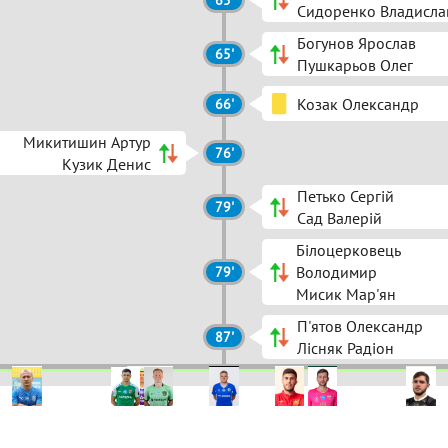
65'
Сидоренко Владисла
Богунов Ярослав
65'
Пушкарьов Олег
Козак Олександр
66'
Микитишин Артур
76'
Кузик Денис
Петько Сергій
79'
Сад Валерій
Білоцерковець
Володимир
79'
Мисик Мар'ян
П'ятов Олександр
87'
Лісняк Радіон
78 Кожушко
Понєдєльнік
97 Жан По
11 Твердохліб
66 Конате
33 Кліщук
8 Бізімана
14 Луньов
5 Стецьков
20 Микити
55 Дібан
12 Паламарчук
8 П'ятов
 Мельничук
1 Богунов
20 Волохатий
23 Шершень
32 Петько
10 Козак
2 Малиш
22 Білоцерк
4 Дубіле