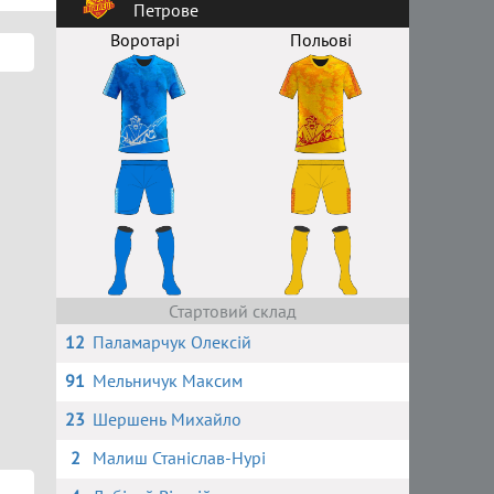
Петрове
Воротарі
Польові
Стартовий склад
12
Паламарчук Олексій
91
Мельничук Максим
23
Шершень Михайло
2
Малиш Станіслав-Нурі