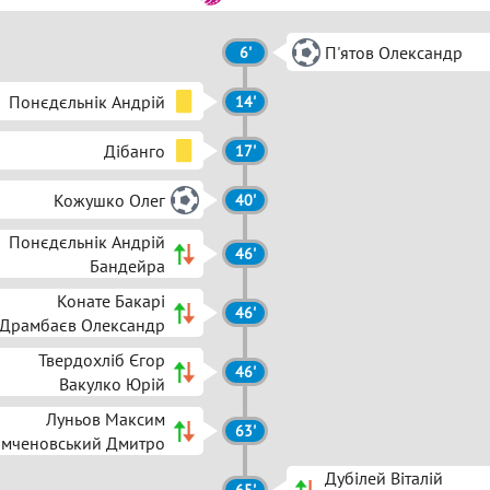
П'ятов Олександр
6'
Понєдєльнік Андрій
14'
Дібанго
17'
Кожушко Олег
40'
Понєдєльнік Андрій
46'
Бандейра
Конате Бакарі
46'
Драмбаєв Олександр
Твердохліб Єгор
46'
Вакулко Юрій
Луньов Максим
63'
мченовський Дмитро
Дубілей Віталій