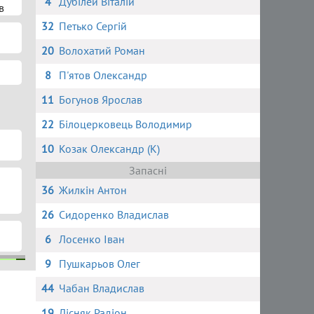
4
Дубілей Віталій
в
32
Петько Сергій
20
Волохатий Роман
8
П'ятов Олександр
11
Богунов Ярослав
22
Білоцерковець Володимир
10
Козак Олександр (К)
Запасні
36
Жилкін Антон
26
Сидоренко Владислав
6
Лосенко Іван
9
Пушкарьов Олег
44
Чабан Владислав
шин
го
овець
й
19
Лісняк Радіон