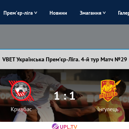
Прем'єр-ліга
Новини
Змагання
Гале
Верес
Динамо
Карпати
Колос
VBET Українська Премʼєр-Ліга. 4-й тур Матч №29
Лівий Берег
ЛНЗ
Харків
Чорноморець
1 : 1
Кривбас
Інгулець