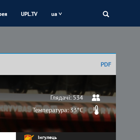
рея
UPL.TV
ua
Епіцентр
Кривбас
PDF
Оболонь
Шахтар
Глядачі: 534
Температура: 33°C
Інгулець