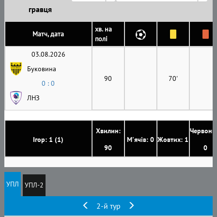
гравця
хв. на
Матч, дата
полі
03.08.2026
Буковина
90
70'
0 : 0
ЛНЗ
Хвилин:
Червони
Ігор: 1 (1)
М'ячів: 0
Жовтих: 1
90
0
УПЛ
УПЛ-2
2-й тур