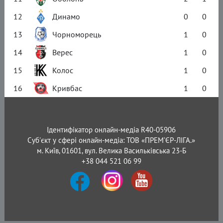
12
Динамо
0
0
13
Чорноморець
1
0
14
Верес
1
0
15
Колос
1
0
16
Кривбас
1
0
Ідентифікатор онлайн-медіа R40-05906
Суб'єкт у сфері онлайн-медіа: ТОВ «ПРЕМ’ЄР-ЛІГА.»
м. Київ, 01601, вул. Велика Васильківська 23-Б
+38 044 521 06 99