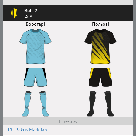
Ruh-2
Lviv
Воротарі
Польові
Line-ups
12
Bakus Markiian