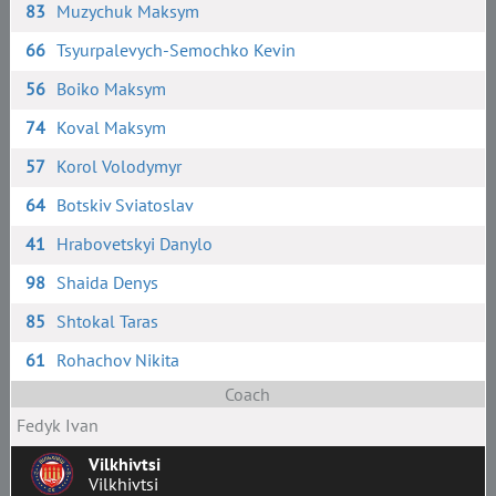
83
Muzychuk Maksym
66
Tsyurpalevych-Semochko Kevin
56
Boiko Maksym
74
Koval Maksym
57
Korol Volodymyr
64
Botskiv Sviatoslav
41
Hrabovetskyi Danylo
98
Shaida Denys
85
Shtokal Taras
61
Rohachov Nikita
Coach
Fedyk Ivan
Vilkhivtsi
Vilkhivtsi