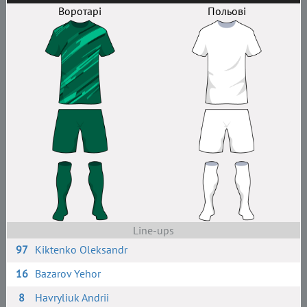
Воротарі
Польові
Line-ups
97
Kiktenko Oleksandr
16
Bazarov Yehor
8
Havryliuk Andrii