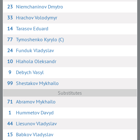
23
Niemchaninov Dmytro
33
Hrachov Volodymyr
14
Tarasov Eduard
77
Tymoshenko Kyrylo (C)
24
Funduk Vladyslav
10
Hlahola Oleksandr
9
Debych Vasyl
99
Shestakov Mykhailo
Substitutes
71
Abramov Mykhailo
1
Hummetov Davyd
44
Liesunov Vladyslav
15
Babkov Vladyslav