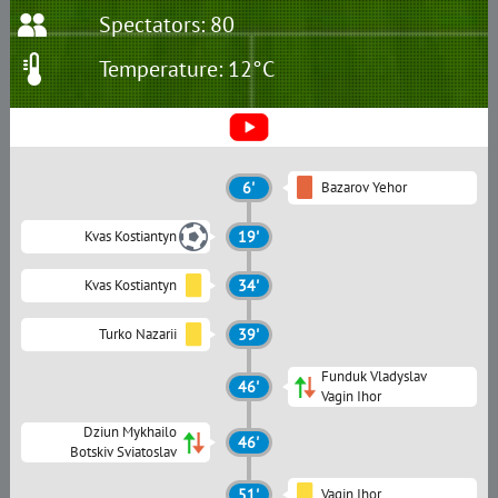
Spectators: 80
Temperature: 12°C
6'
Bazarov Yehor
Kvas Kostiantyn
19'
Kvas Kostiantyn
34'
Turko Nazarii
39'
Funduk Vladyslav
46'
Vagin Ihor
Dziun Mykhailo
46'
Botskiv Sviatoslav
51'
Vagin Ihor