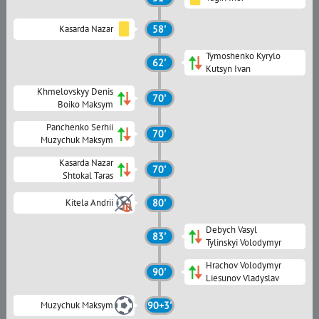
Kasarda Nazar
58'
Tymoshenko Kyrylo
62'
Kutsyn Ivan
Khmelovskyy Denis
70'
Boiko Maksym
Panchenko Serhii
70'
Muzychuk Maksym
Kasarda Nazar
70'
Shtokal Taras
Kitela Andrii
80'
Debych Vasyl
83'
Tylinskyi Volodymyr
Hrachov Volodymyr
90'
Liesunov Vladyslav
Muzychuk Maksym
90+3'