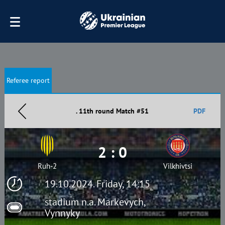
Referee report
. 11th round Match #51
PDF
2 : 0
Ruh-2
Vilkhivtsi
19.10.2024. Friday, 14:15
stadium n.a. Markevych,
Vynnyky