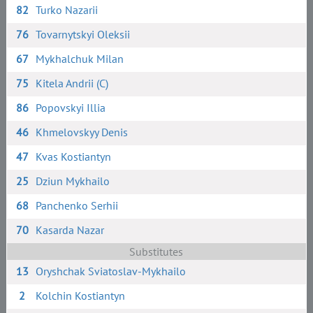
82
Turko Nazarii
76
Tovarnytskyi Oleksii
67
Mykhalchuk Milan
75
Kitela Andrii (C)
86
Popovskyi Illia
46
Khmelovskyy Denis
47
Kvas Kostiantyn
25
Dziun Mykhailo
68
Panchenko Serhii
70
Kasarda Nazar
Substitutes
13
Oryshchak Sviatoslav-Mykhailo
2
Kolchin Kostiantyn