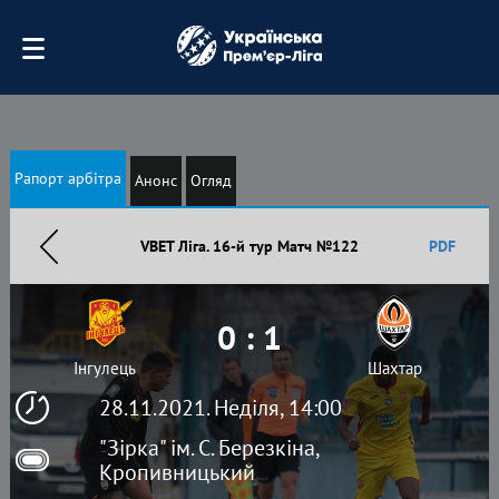
Рапорт арбітра
Анонс
Огляд
VBET Ліга. 16-й тур Матч №122
PDF
0 : 1
Інгулець
Шахтар
28.11.2021. Неділя, 14:00
"Зірка" ім. С. Березкіна,
Кропивницький