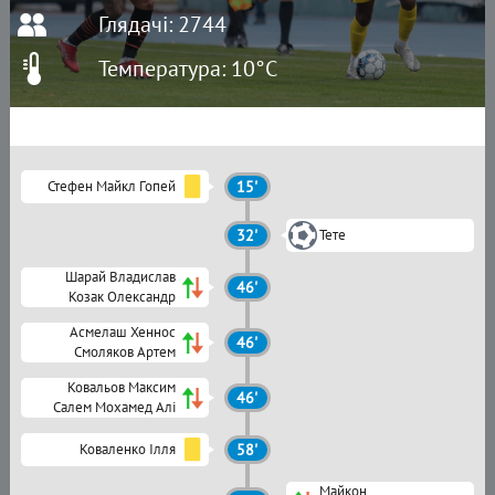
Глядачі: 2744
Температура: 10°C
Стефен Майкл Гопей
15'
32'
Тете
Шарай Владислав
46'
Козак Олександр
Асмелаш Хеннос
46'
Смоляков Артем
Ковальов Максим
46'
Салем Мохамед Алі
Коваленко Ілля
58'
Майкон