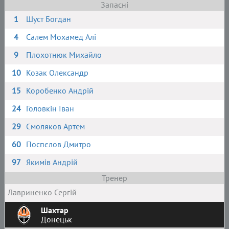
Запасні
1
Шуст Богдан
4
Салем Мохамед Алі
9
Плохотнюк Михайло
10
Козак Олександр
15
Коробенко Андрій
24
Головкін Іван
29
Смоляков Артем
60
Поспєлов Дмитро
97
Якимів Андрій
Тренер
Лавриненко Сергій
Шахтар
Донецьк