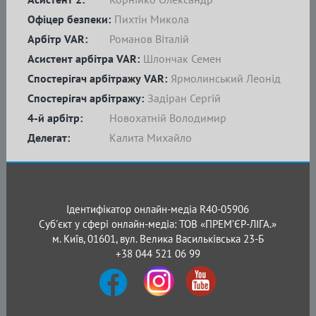
Офіцер безпеки:
Пихтін Микола
Арбітр VAR:
Романов Віталій
Асистент арбітра VAR:
Шлончак Семен
Спостерігач арбітражу VAR:
Ярмолинський Леонід
Спостерігач арбітражу:
Задіран Сергій
4-й арбітр:
Новохатній Володимир
Делегат:
Калита Михайло
Ідентифікатор онлайн-медіа R40-05906
Суб'єкт у сфері онлайн-медіа: ТОВ «ПРЕМ’ЄР-ЛІГА.»
м. Київ, 01601, вул. Велика Васильківська 23-Б
+38 044 521 06 99