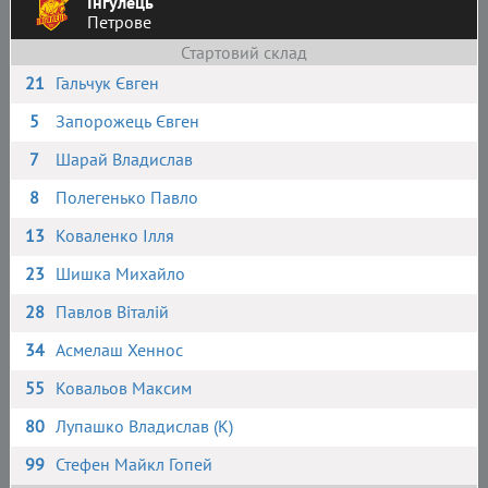
Інгулець
Петрове
Стартовий склад
21
Гальчук Євген
5
Запорожець Євген
7
Шарай Владислав
8
Полегенько Павло
13
Коваленко Ілля
23
Шишка Михайло
28
Павлов Віталій
34
Асмелаш Хеннос
55
Ковальов Максим
80
Лупашко Владислав (К)
99
Стефен Майкл Гопей