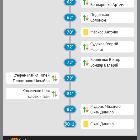
62'
Бондаренко Артем
Педріньйо
62'
Соломон
70'
Маркос Антоніо
Судаков Георгій
72'
Марлос
Корнієнко Віктор
72'
Бондар Валерій
Стефен Майкл Гопей
79'
Плохотнюк Михайло
Коваленко Ілля
81'
Головкін Іван
Мудрик Михайло
82'
Сікан Данило
90+1'
Сікан Данило