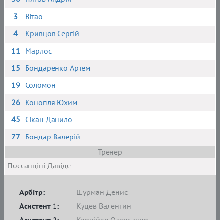
3
Вітао
4
Кривцов Сергій
11
Марлос
15
Бондаренко Артем
19
Соломон
26
Конопля Юхим
45
Сікан Данило
77
Бондар Валерій
Тренер
Поссанціні Давіде
Арбітр:
Шурман Денис
Асистент 1:
Куцев Валентин
Асистент 2:
Корнійко Олександр