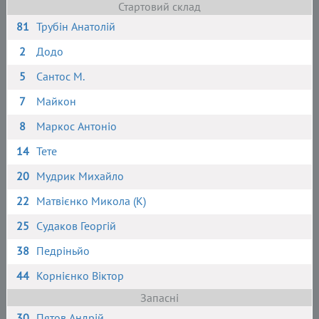
Стартовий склад
81
Трубін Анатолій
2
Додо
5
Сантос М.
7
Майкон
8
Маркос Антоніо
14
Тете
20
Мудрик Михайло
22
Матвієнко Микола (К)
25
Судаков Георгій
38
Педріньйо
44
Корнієнко Віктор
Запасні
30
Пятов Андрій