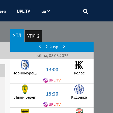
рея
UPL.TV
ua
Епіцентр
УПЛ
УПЛ-2
Кривбас
2-й тур
Оболонь
субота, 08.08.2026
13:00
Шахтар
Чорноморець
Колос
15:30
Лівий Берег
Кудрівка