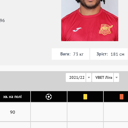
996
Вага:
Зріст:
73 кг
181 см
2021/22
VBET Ліга
хв. на полі
90