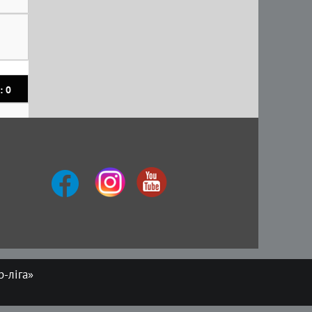
: 0
-ліга»