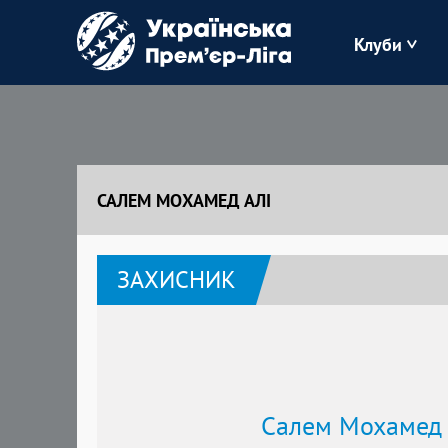
Клуби
Буковина
Зоря
САЛЕМ МОХАМЕД АЛІ
Кудрівка
ЗАХИСНИК
Полісся
Салем Мохамед 