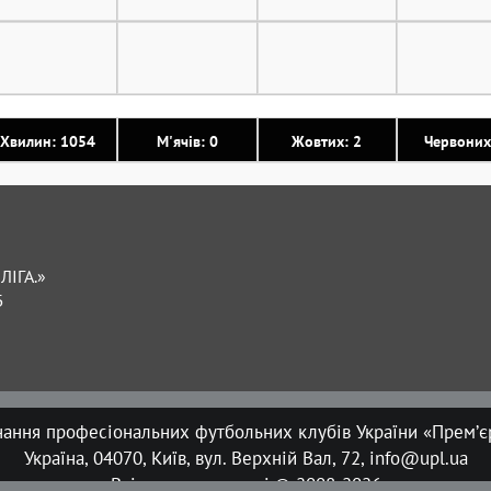
Хвилин: 1054
М'ячів: 0
Жовтих: 2
Червоних
ЛІГА.»
Б
нання професіональних футбольних клубів України «Прем’єр
Україна, 04070, Київ, вул. Верхній Вал, 72, info@upl.ua
Всі права захищені © 2008-2026