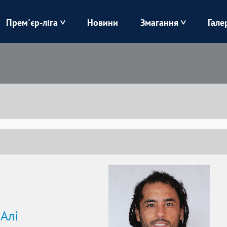
Прем'єр-ліга
Новини
Змагання
Гале
Верес
Динамо
Карпати
Колос
Лівий Берег
ЛНЗ
Харків
Чорноморець
Алі