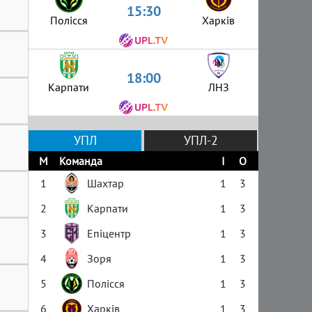
15:30
Полісся
Харків
18:00
Карпати
ЛНЗ
УПЛ
УПЛ-2
М
Команда
І
О
1
Шахтар
1
3
2
Карпати
1
3
3
Епіцентр
1
3
4
Зоря
1
3
5
Полісся
1
3
6
Харків
1
3