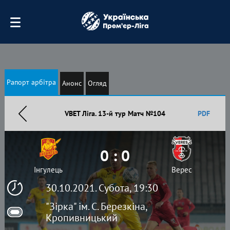
Рапорт арбітра
Анонс
Огляд
VBET Ліга. 13-й тур Матч №104
PDF
0 : 0
Інгулець
Верес
30.10.2021. Субота, 19:30
"Зірка" ім. С. Березкіна,
Кропивницький