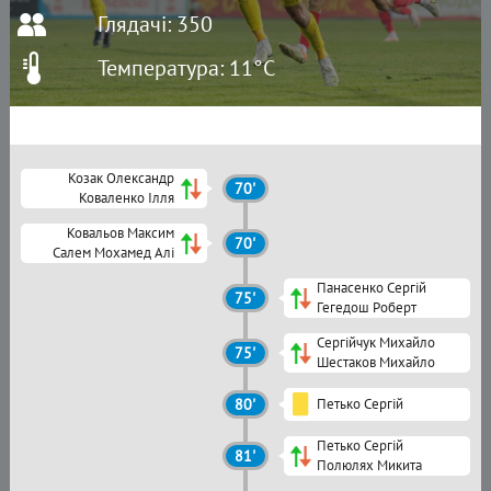
Глядачі: 350
Температура: 11°C
Козак Олександр
70'
Коваленко Ілля
Ковальов Максим
70'
Салем Мохамед Алі
Панасенко Сергій
75'
Гегедош Роберт
Сергійчук Михайло
75'
Шестаков Михайло
80'
Петько Сергій
Петько Сергій
81'
Полюлях Микита