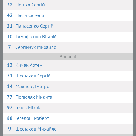
32
Петько Сергій
42
Пасіч Євгеній
21
Панасенко Сергій
10
Тимофієнко Віталій
7
Сергійчук Михайло
Запасні
13
Кичак Артем
71
Шестаков Сергій
14
Махнєв Дмитро
77
Полюлях Микита
97
Гечев Міхаіл
88
Гегедош Роберт
9
Шестаков Михайло