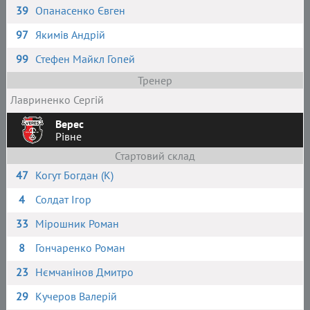
39
Опанасенко Євген
97
Якимів Андрій
99
Стефен Майкл Гопей
Тренер
Лавриненко Сергій
Верес
Рівне
Стартовий склад
47
Когут Богдан (К)
4
Солдат Ігор
33
Мірошник Роман
8
Гончаренко Роман
23
Нємчанінов Дмитро
29
Кучеров Валерій