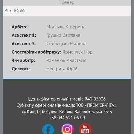
Тренер
Вірт Юрій
Арбітр:
Монзуль Катерина
Асистент 1:
Грушко Світлана
Асистент 2:
Стрілецька Марина
Спостерігач арбітражу:
Ярменчук Ігор
4-й арбітр:
Романюк Анастасія
Делегат:
Нестрига Юрій
Ідентифікатор онлайн-медіа R40-05906
Суб'єкт у сфері онлайн-медіа: ТОВ «ПРЕМ’ЄР-ЛІГА.»
м. Київ, 01601, вул. Велика Васильківська 23-Б
+38 044 521 06 99