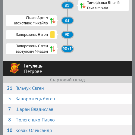
Тимофієнко Віталій
81'
Гечев Міхаіл
Сітало Артем
83'
Плохотнюк Михайло
Запорожець Євген
90'
Запорожець Євген
90+1'
Бартуловіч Младен
Інгулець
Петрове
Стартовий склад
21
Гальчук Євген
5
Запорожець Євген
7
Шарай Владислав
8
Полегенько Павло
10
Козак Олександр