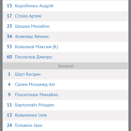
15
Коробенко Андрій
17
Сітало Артем
23
Шишка Михайло
34
Асмелаш Хеннос
55
Ковальов Максим (К)
60
Поспєлов Дмитро
Запасні
1
Шуст Богдан
4
Салем Мохамед Алі
9
Плохотнюк Михайло
11
Бартуловіч Младен
13
Коваленко Ілля
24
Головкін Іван