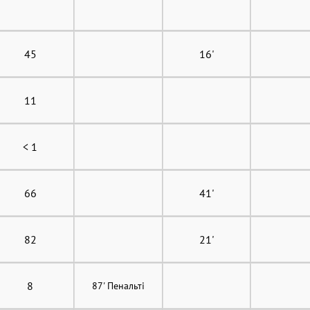
45
16'
11
< 1
66
41'
82
21'
8
87' Пенальті