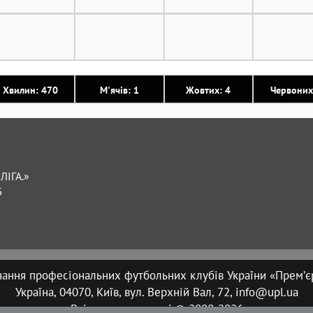
Хвилин: 470
М'ячів: 1
Жовтих: 4
Червоних
ЛІГА.»
Б
нання професіональних футбольних клубів України «Прем’єр
Україна, 04070, Київ, вул. Верхній Вал, 72, info@upl.ua
Всі права захищені © 2008-2026