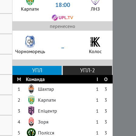
18:00
Карпати
ЛНЗ
перенесено
–
Чорноморець
Колос
УПЛ
УПЛ-2
М
Команда
І
О
1
Шахтар
1
3
2
Карпати
1
3
3
Епіцентр
1
3
4
Зоря
1
3
5
Полісся
1
3