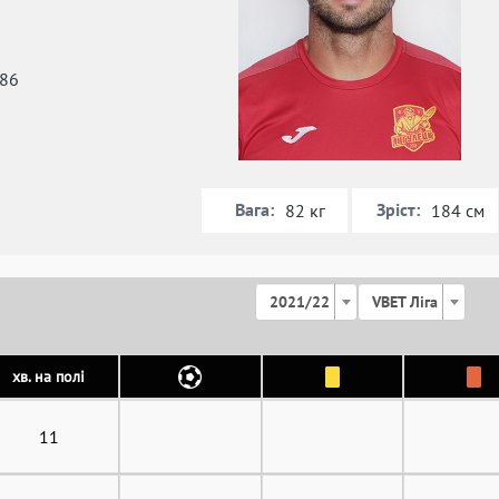
986
Вага:
Зріст:
82 кг
184 см
2021/22
VBET Ліга
хв. на полі
11