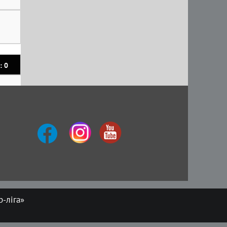
: 0
-ліга»