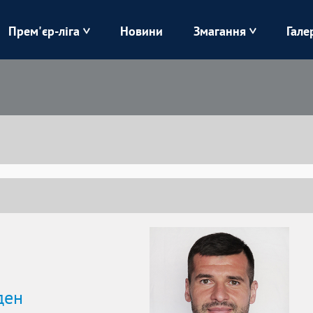
Прем'єр-ліга
Новини
Змагання
Гале
Верес
Динамо
Карпати
Колос
Лівий Берег
ЛНЗ
Харків
Чорноморець
ден