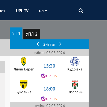
рея
UPL.TV
ua
Епіцентр
УПЛ
УПЛ-2
Кривбас
2-й тур
Оболонь
субота, 08.08.2026
15:30
Шахтар
Лівий Берег
Кудрівка
18:00
Буковина
Оболонь
неділя, 09.08.2026