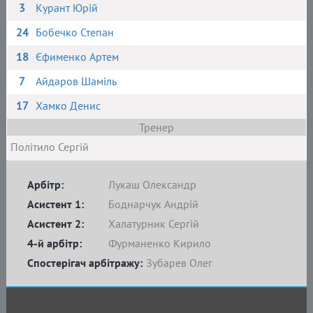
3
Курант Юрій
24
Бобечко Степан
18
Єфименко Артем
7
Айдаров Шаміль
17
Хамко Денис
Тренер
Політило Сергій
Арбітр:
Лукаш Олександр
Асистент 1:
Боднарчук Андрій
Асистент 2:
Халатурник Сергій
4-й арбітр:
Фурманенко Кирило
Спостерігач арбітражу:
Зубарев Олег