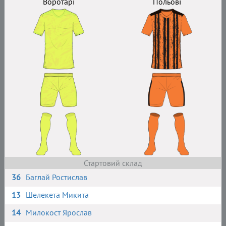
Воротарі
Польові
Стартовий склад
36
Баглай Ростислав
13
Шелекета Микита
14
Милокост Ярослав