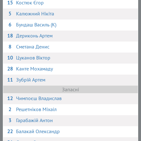
15
Костюк Єгор
5
Калюжний Нікіта
6
Бундаш Василь (К)
18
Дериконь Артем
8
Сметана Денис
10
Цуканов Віктор
28
Канте Мохамаду
11
Зубрій Артем
Запасні
12
Чимпоєш Владислав
2
Решетніков Міхаіл
3
Гарабажій Антон
22
Балакай Олександр