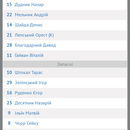
15
Дудник Назар
22
Мельник Андрій
14
Шайда Денис
21
Лепський Орест (К)
28
Благодарний Давид
11
Гайван Віталій
Запасні
10
Штокал Тарас
29
Зелінський Ігор
16
Руденко Єгор
23
Десятник Назарій
9
Ільїн Матвій
8
Чорр Сейку