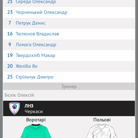
21
Середа Олександр
23
Чорненький Олександр
7
Петрук Денис
16
Тютюнов Владислав
9
Ломага Олександр
19
Твердохліб Макар
20
Желіба Ян
25
Стрільчук Дмитро
Тренер
Бєлік Олексій
ЛНЗ
Черкаси
Воротарі
Польові