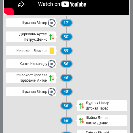
Цуканов Віктор
17'
Дериконь Артем
30'
Петрук Денис
Милокост Ярослав
35'
Канте Мохамаду
36'
Милокост Ярослав
46'
Гарабажій Антон
Цуканов Віктор
48'
Дудник Назар
56'
Штокал Тарас
Шайда Денис
56'
Хамко Денис
Гайван Віталій