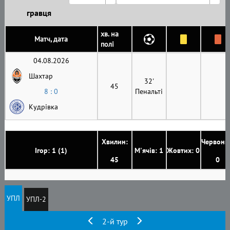
гравця
хв. на
Матч, дата
полі
04.08.2026
Шахтар
32'
45
8 : 0
Пенальті
Кудрівка
Хвилин:
Червони
Ігор: 1 (1)
М'ячів: 1
Жовтих: 0
45
0
УПЛ
УПЛ-2
2-й тур