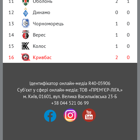
11
Оболонь
2
1
12
Динамо
0
0
13
Чорноморець
1
0
14
Верес
1
0
15
Колос
1
0
16
Кривбас
2
0
Ідентифікатор онлайн-медіа R40-05906
Суб'єкт у сфері онлайн-медіа: ТОВ «ПРЕМ’ЄР-ЛІГА.»
м. Київ, 01601, вул. Велика Васильківська 23-Б
+38 044 521 06 99