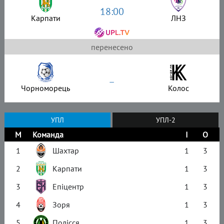
18:00
Карпати
ЛНЗ
перенесено
–
Чорноморець
Колос
УПЛ
УПЛ-2
М
Команда
І
О
1
Шахтар
1
3
2
Карпати
1
3
3
Епіцентр
1
3
4
Зоря
1
3
5
Полісся
1
3