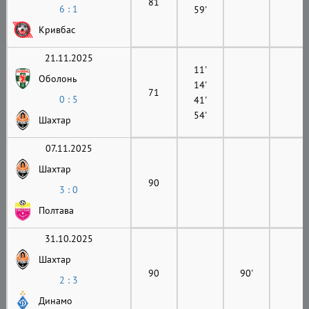
81
6 : 1
59'
Кривбас
21.11.2025
11'
Оболонь
14'
71
0 : 5
41'
54'
Шахтар
07.11.2025
Шахтар
90
3 : 0
Полтава
31.10.2025
Шахтар
90
90'
2 : 3
Динамо