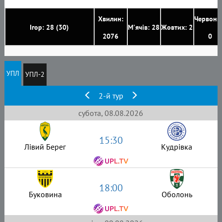
Хвилин:
Червони
Ігор: 28 (30)
М'ячів: 28
Жовтих: 2
2076
0
УПЛ
УПЛ-2
2-й тур
субота, 08.08.2026
15:30
Лівий Берег
Кудрівка
18:00
Буковина
Оболонь