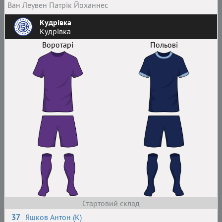
Ван Леувен Патрік Йоханнес
Кудрівка
Кудрівка
Воротарі
Польові
Стартовий склад
37
Яшков Антон (К)