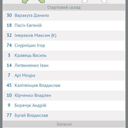
Стартовий склад
30
Варакута Данило
18
Пасіч Євгеній
32
Імереков Максим (К)
74
Снурніцин Ігор
3
Кравець Василь
14
Литвиненко Іван
7
Арі Моура
45
Калітвінцев Владислав
10
Юрченко Владлен
9
Борячук Андрій
77
Бугай Владислав
Запасні