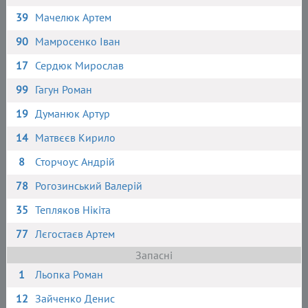
39
Мачелюк Артем
90
Мамросенко Іван
17
Сердюк Мирослав
99
Гагун Роман
19
Думанюк Артур
14
Матвєєв Кирило
8
Сторчоус Андрій
78
Рогозинський Валерій
35
Тепляков Нікіта
77
Лєгостаєв Артем
Запасні
1
Льопка Роман
12
Зайченко Денис