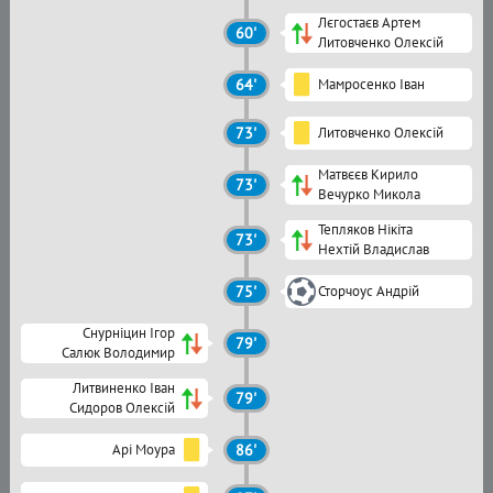
Лєгостаєв Артем
60'
Литовченко Олексій
64'
Мамросенко Іван
73'
Литовченко Олексій
Матвєєв Кирило
73'
Вечурко Микола
Тепляков Нікіта
73'
Нехтій Владислав
75'
Сторчоус Андрій
Снурніцин Ігор
79'
Салюк Володимир
Литвиненко Іван
79'
Сидоров Олексій
Арі Моура
86'