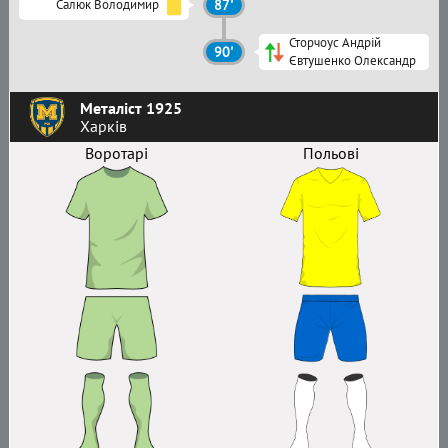
Салюк Володимир
87'
Сторчоус Андрій
90'
Євтушенко Олександр
Металіст 1925
Харків
Воротарі
Польові