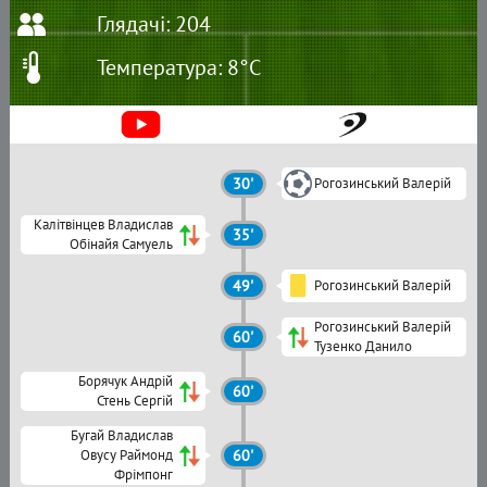
Глядачі: 204
Температура: 8°C
30'
Рогозинський Валерій
Калітвінцев Владислав
35'
Обінайя Самуель
49'
Рогозинський Валерій
Рогозинський Валерій
60'
Тузенко Данило
Борячук Андрій
60'
Стень Сергій
Бугай Владислав
Овусу Раймонд
60'
Фрімпонг