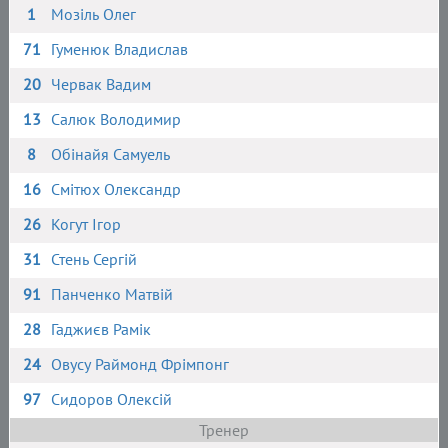
1
Мозіль Олег
71
Гуменюк Владислав
20
Червак Вадим
13
Салюк Володимир
8
Обінайя Самуель
16
Смітюх Олександр
26
Когут Ігор
31
Стень Сергій
91
Панченко Матвій
28
Гаджиєв Рамік
24
Овусу Раймонд Фрімпонг
97
Сидоров Олексій
Тренер