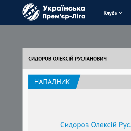
Клуби
Буковина
Зоря
СИДОРОВ ОЛЕКСІЙ РУСЛАНОВИЧ
Кудрівка
НАПАДНИК
Полісся
Сидоров Олексій Ру