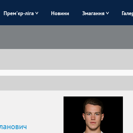
Прем'єр-ліга
Новини
Змагання
Гале
Верес
Динамо
Карпати
Колос
Лівий Берег
ЛНЗ
Харків
Чорноморець
сланович