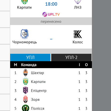
18:00
Карпати
ЛНЗ
перенесено
–
Чорноморець
Колос
УПЛ
УПЛ-2
М
Команда
І
О
1
Шахтар
1
3
2
Карпати
1
3
3
Епіцентр
1
3
4
Зоря
1
3
5
Полісся
1
3