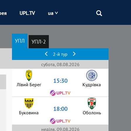
рея
UPL.TV
ua
Епіцентр
УПЛ
УПЛ-2
Кривбас
2-й тур
Оболонь
субота, 08.08.2026
15:30
Шахтар
Лівий Берег
Кудрівка
18:00
Буковина
Оболонь
неділя, 09.08.2026