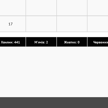
17
Хвилин: 441
М'ячів: 2
Жовтих: 0
Червоних