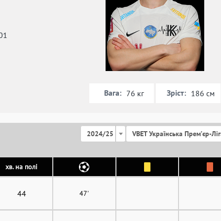
01
Вага:
Зріст:
76 кг
186 см
2024/25
VBET Українська Премʼєр-Ліг
хв. на полі
44
47'