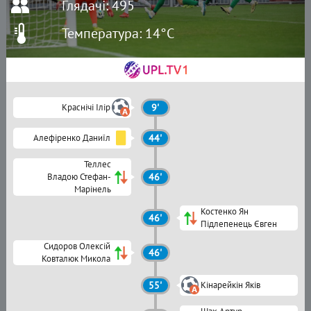
Глядачі: 495
Температура: 14°C
Краснічі Ілір
9'
Алефіренко Даниїл
44'
Теллес
Владою Стефан-
46'
Марінель
Костенко Ян
46'
Підлепенець Євген
Сидоров Олексій
46'
Ковталюк Микола
55'
Кінарейкін Яків