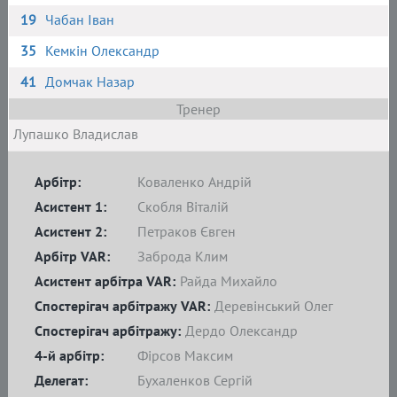
19
Чабан Іван
35
Кемкін Олександр
41
Домчак Назар
Тренер
Лупашко Владислав
Арбітр:
Коваленко Андрій
Асистент 1:
Скобля Віталій
Асистент 2:
Петраков Євген
Арбітр VAR:
Заброда Клим
Асистент арбітра VAR:
Райда Михайло
Спостерігач арбітражу VAR:
Деревінський Олег
Спостерігач арбітражу:
Дердо Олександр
4-й арбітр:
Фірсов Максим
Делегат:
Бухаленков Сергій