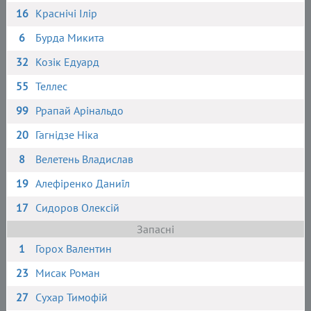
16
Краснічі Ілір
6
Бурда Микита
32
Козік Едуард
55
Теллес
99
Ррапай Арінальдо
20
Гагнідзе Ніка
8
Велетень Владислав
19
Алефіренко Даниїл
17
Сидоров Олексій
Запасні
1
Горох Валентин
23
Мисак Роман
27
Сухар Тимофій