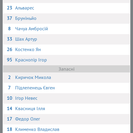
23
Альварес
37
Бруніньйо
8
Чачуа Амбросій
33
Шах Артур
26
Костенко Ян
95
Краснопір Ігор
Запасні
2
Киричок Микола
7
Підлепенець Євген
10
Іґор Невес
14
Квасниця Ілля
17
Федор Олег
18
Клименко Владислав