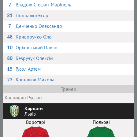
2
Владою Стефан-Марінель
81
Поправка Єгор
7
Демченко Олександр
48
Криворучко Олег
10
Оріховський Павло
80
Безручук Олексій
15
Гусол Артем
22
Ковталюк Микола
Тренер
Костишин Руслан
Карпати
Львів
Воротарі
Польові