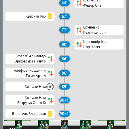
Шах Артур
64'
Федор Олег
Краснічі Ілір
67'
Бруніньйо
72'
Квасниця Ілля
Краснопір Ігор
80'
Іґор Невес
Ррапай Арінальдо
86'
Оріховський Павло
Алефіренко Даниїл
86'
Гусол Артем
Гагнідзе Ніка
89'
Гагнідзе Ніка
90+3'
Безручук Олексій
Велетень Владислав
90+4'