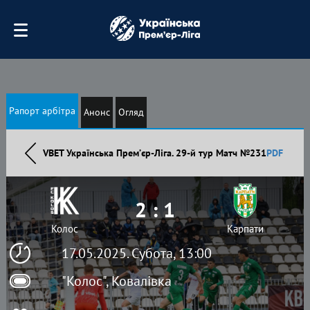
Рапорт арбітра
Анонс
Огляд
VBET Українська Премʼєр-Ліга. 29-й тур Матч №231
PDF
2 : 1
Колос
Карпати
17.05.2025. Субота, 13:00
"Колос", Ковалівка