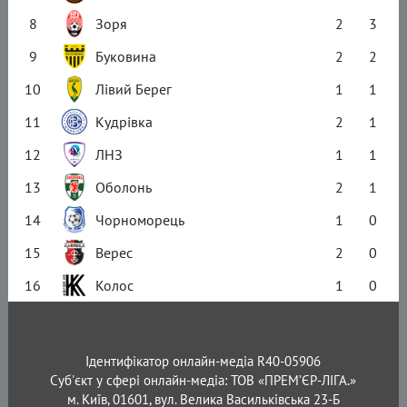
8
Зоря
2
3
9
Буковина
2
2
10
Лівий Берег
1
1
11
Кудрівка
2
1
12
ЛНЗ
1
1
13
Оболонь
2
1
14
Чорноморець
1
0
15
Верес
2
0
16
Колос
1
0
Ідентифікатор онлайн-медіа R40-05906
Суб'єкт у сфері онлайн-медіа: ТОВ «ПРЕМ’ЄР-ЛІГА.»
м. Київ, 01601, вул. Велика Васильківська 23-Б