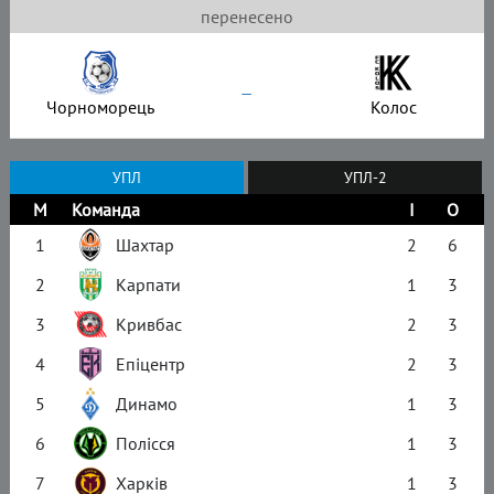
перенесено
–
Чорноморець
Колос
УПЛ
УПЛ-2
М
Команда
І
О
1
Шахтар
2
6
2
Карпати
1
3
3
Кривбас
2
3
4
Епіцентр
2
3
5
Динамо
1
3
6
Полісся
1
3
7
Харків
1
3