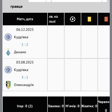
гравця
хв. на
Матч, дата
полі
06.12.2025
Кудрівка
1 : 2
Динамо
03.08.2025
Кудрівка
3 : 1
Олександрія
Червони
Ігор: 0 (2)
Хвилин: 0
М'ячів: 0
Жовтих: 0
0