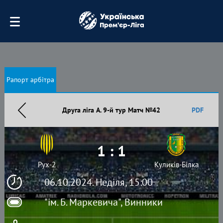
Рапорт арбітра
Друга ліга А. 9-й тур Матч №42
PDF
1 : 1
Рух-2
Куликів-Білка
06.10.2024. Неділя, 15:00
"ім. Б. Маркевича", Винники