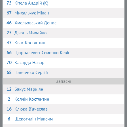
75
Кітела Андрій (К)
67
Михальчук Мілан
46
Хмельовський Денис
25
Дзюнь Михайло
47
Квас Костянтин
66
Цюрпалевич-Семочко Кевін
70
Касарда Назар
68
Панченко Сергій
Запасні
12
Бакус Маркіян
2
Колчін Костянтин
16
Клюка В'ячеслав
6
Щекотилін Максим