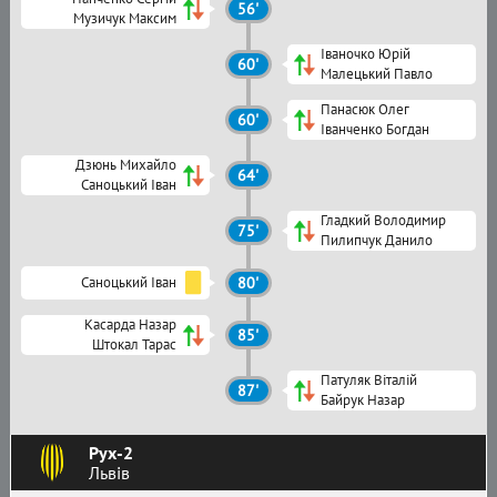
56'
Музичук Максим
Іваночко Юрій
60'
Малецький Павло
Панасюк Олег
60'
Іванченко Богдан
Дзюнь Михайло
64'
Саноцький Іван
Гладкий Володимир
75'
Пилипчук Данило
Саноцький Іван
80'
Касарда Назар
85'
Штокал Тарас
Патуляк Віталій
87'
Байрук Назар
Рух-2
Львів