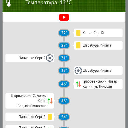
Температура: 12°C
22'
Копил Сергій
27'
Шарабура Микита
Панченко Сергій
31'
37'
Шарабура Микита
Грабовенський Назар
46'
Калинчук Тимофій
Цюрпалевич-Семочко
Кевін
46'
Боцьків Святослав
Панченко Сергій
54'
Панченко Сергій