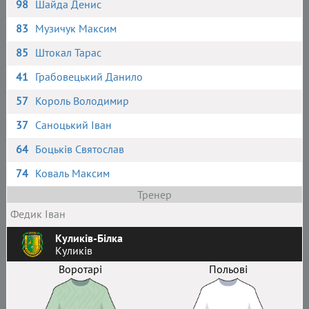
98
Шайда Денис
83
Музичук Максим
85
Штокал Тарас
41
Грабовецький Данило
57
Король Володимир
37
Саноцький Іван
64
Боцьків Святослав
74
Коваль Максим
Тренер
Федик Іван
Куликів-Білка
Куликів
Воротарі
Польові