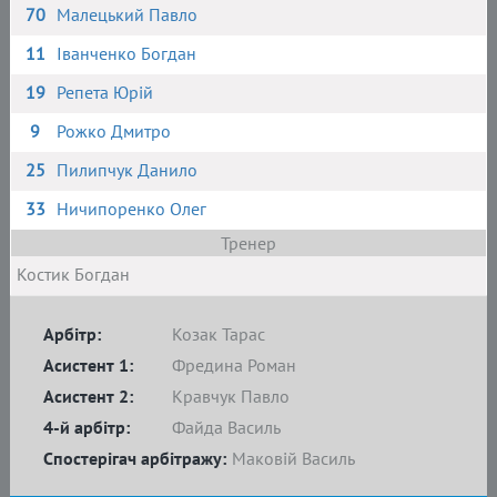
70
Малецький Павло
11
Іванченко Богдан
19
Репета Юрій
9
Рожко Дмитро
25
Пилипчук Данило
33
Ничипоренко Олег
Тренер
Костик Богдан
Арбітр:
Козак Тарас
Асистент 1:
Фредина Роман
Асистент 2:
Кравчук Павло
4-й арбітр:
Файда Василь
Спостерігач арбітражу:
Маковій Василь