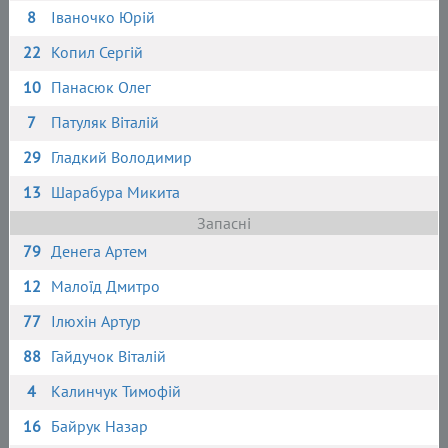
8
Іваночко Юрій
22
Копил Сергій
10
Панасюк Олег
7
Патуляк Віталій
29
Гладкий Володимир
13
Шарабура Микита
Запасні
79
Денега Артем
12
Малоїд Дмитро
77
Ілюхін Артур
88
Гайдучок Віталій
4
Калинчук Тимофій
16
Байрук Назар