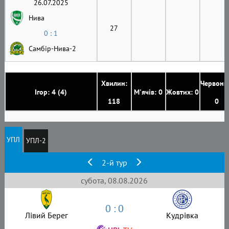
26.07.2025
Нива
27
0 : 1
Самбір-Нива-2
Хвилин:
Червони
Ігор: 4 (4)
М'ячів: 0
Жовтих: 0
118
0
УПЛ
УПЛ-2
2-й тур
субота, 08.08.2026
0 : 0
Лівий Берег
Кудрівка