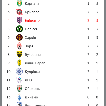
2
Карпати
1
3
3
Кривбас
2
3
4
Епіцентр
2
3
5
Полісся
1
3
6
Харків
1
3
7
Зоря
2
3
8
Буковина
2
2
9
Лівий Берег
1
1
10
Кудрівка
2
1
11
ЛНЗ
1
1
12
Оболонь
2
1
13
Динамо
0
0
14
Чорноморець
1
0