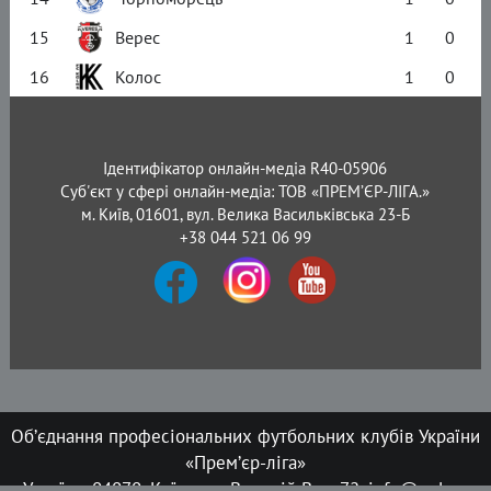
15
Верес
1
0
16
Колос
1
0
Ідентифікатор онлайн-медіа R40-05906
Суб'єкт у сфері онлайн-медіа: ТОВ «ПРЕМ’ЄР-ЛІГА.»
м. Київ, 01601, вул. Велика Васильківська 23-Б
+38 044 521 06 99
Об’єднання професіональних футбольних клубів України
«Прем’єр-ліга»
Україна, 04070, Київ, вул. Верхній Вал, 72, info@upl.ua