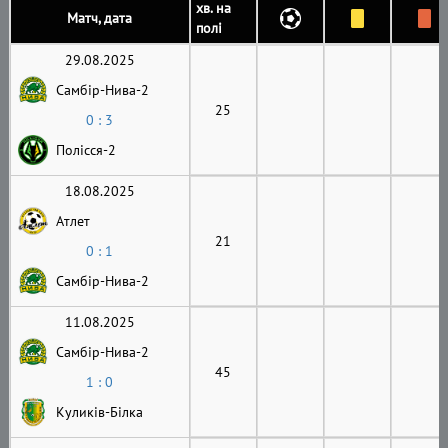
хв. на
Матч, дата
полі
29.08.2025
Самбір-Нива-2
25
0 : 3
Полісся-2
18.08.2025
Атлет
21
0 : 1
Самбір-Нива-2
11.08.2025
Самбір-Нива-2
45
1 : 0
Куликів-Білка