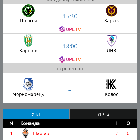
15:30
Полісся
Харків
18:00
Карпати
ЛНЗ
перенесено
–
Чорноморець
Колос
УПЛ
УПЛ-2
М
Команда
І
О
1
Шахтар
2
6