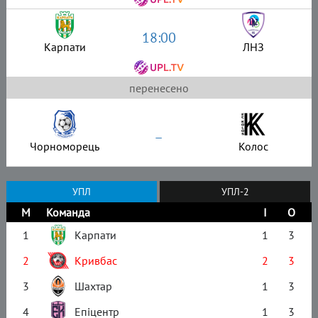
18:00
Карпати
ЛНЗ
перенесено
–
Чорноморець
Колос
УПЛ
УПЛ-2
М
Команда
І
О
1
Карпати
1
3
2
Кривбас
2
3
3
Шахтар
1
3
4
Епіцентр
1
3