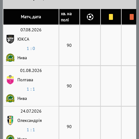
хв. на
Матч, дата
полі
07.08.2026
ЮКСА
90
1 : 0
Нива
01.08.2026
Полтава
90
1 : 1
Нива
24.07.2026
Олександрія
90
1 : 1
Нива