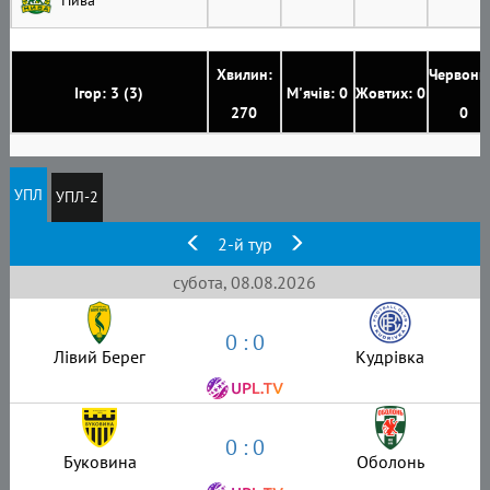
Хвилин:
Червони
Ігор: 3 (3)
М'ячів: 0
Жовтих: 0
270
0
УПЛ
УПЛ-2
2-й тур
субота, 08.08.2026
0 : 0
Лівий Берег
Кудрівка
0 : 0
Буковина
Оболонь