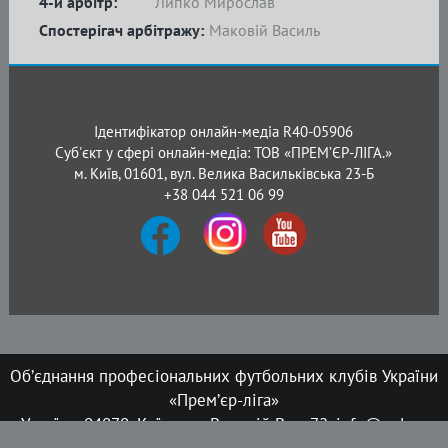
4-й арбітр:
Липко Мирослав
Спостерігач арбітражу:
Маковій Василь
Ідентифікатор онлайн-медіа R40-05906
Суб'єкт у сфері онлайн-медіа: ТОВ «ПРЕМ’ЄР-ЛІГА.»
м. Київ, 01601, вул. Велика Васильківська 23-Б
+38 044 521 06 99
Об’єднання професіональних футбольних клубів України
«Прем’єр-ліга»
Україна, 04070, Київ, вул. Верхній Вал, 72, info@upl.ua