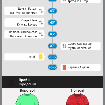
Третьяков Єгор
Дриган Богдан
63'
Іваничук Володимир
Сондей Іван
63'
Ключко Едуард
Феліпович Владислав
83'
Василенко Станіслав
Фабер Олександр
87'
Мулик Олександр
Білий І.
90+3'
90+3'
Вареник Андрій
Пробій
Городенка
Воротарі
Польові