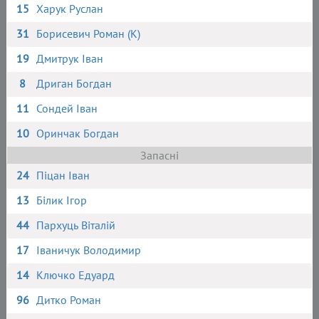
15
Харук Руслан
31
Борисевич Роман (К)
19
Дмитрук Іван
8
Дриган Богдан
11
Сондей Іван
10
Оринчак Богдан
Запасні
24
Піцан Іван
13
Білик Ігор
44
Пархуць Віталій
17
Іваничук Володимир
14
Ключко Едуард
96
Дитко Роман