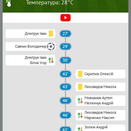
Температура: 28°C
Дмитрук Іван
27'
Савчин Володимир
29'
Дмитрук Іван
30'
Білик Ігор
42'
Скрипнік Олексій
43'
Лиховидов Микола
Мовчанюк Артем
46'
Меленчук Андрій
Лиховидов Микола
46'
Марченко Максим
Золкін Андрій
61'