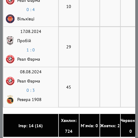
Реал Фарма
10
0 : 4
Вільхівці
17.08.2024
Пробій
29
1 : 0
Реал Фарма
08.08.2024
Реал Фарма
45
0 : 3
Ревера 1908
Хвилин:
Червони
Ігор: 14 (16)
М'ячів: 0
Жовтих: 2
724
0