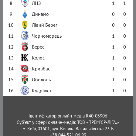
8
ЛНЗ
1
1
9
Динамо
0
0
10
Лівий Берег
0
0
11
Чорноморець
1
0
12
Верес
1
0
13
Колос
1
0
14
Кривбас
1
0
15
Оболонь
1
0
16
Кудрівка
1
0
Ідентифікатор онлайн-медіа R40-05906
Суб'єкт у сфері онлайн-медіа: ТОВ «ПРЕМ’ЄР-ЛІГА.»
м. Київ, 01601, вул. Велика Васильківська 23-Б
+38 044 521 06 99