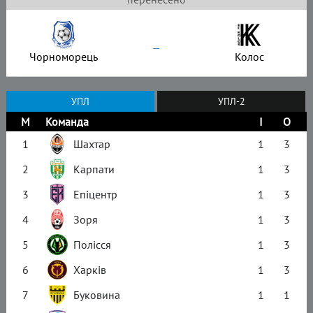
–
Чорноморець
Колос
УПЛ
УПЛ-2
М
Команда
І
О
1
Шахтар
1
3
2
Карпати
1
3
3
Епіцентр
1
3
4
Зоря
1
3
5
Полісся
1
3
6
Харків
1
3
7
Буковина
1
1