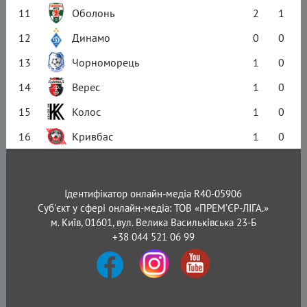
11
Оболонь
2
1
12
Динамо
0
0
13
Чорноморець
1
0
14
Верес
1
0
15
Колос
1
0
16
Кривбас
1
0
Ідентифікатор онлайн-медіа R40-05906
Суб'єкт у сфері онлайн-медіа: ТОВ «ПРЕМ’ЄР-ЛІГА.»
м. Київ, 01601, вул. Велика Васильківська 23-Б
+38 044 521 06 99