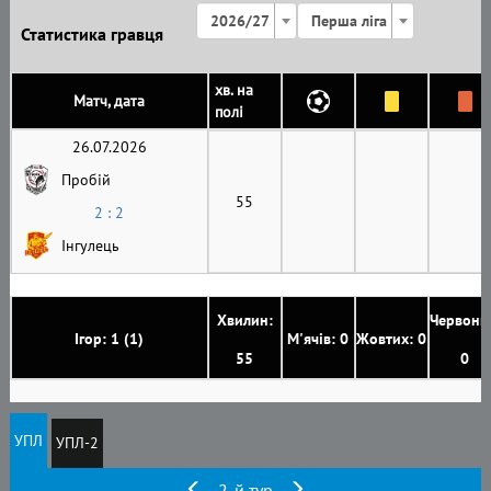
2026/27
Перша ліга
Статистика гравця
хв. на
Матч, дата
полі
26.07.2026
Пробій
55
2 : 2
Інгулець
Хвилин:
Червони
Ігор: 1 (1)
М'ячів: 0
Жовтих: 0
55
0
УПЛ
УПЛ-2
2-й тур