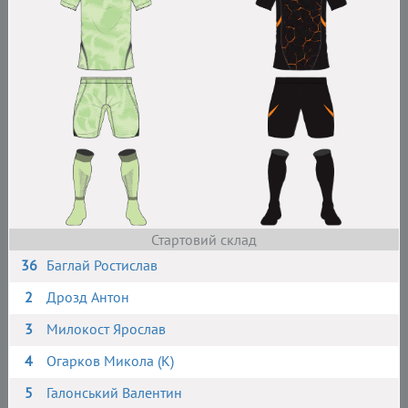
Стартовий склад
36
Баглай Ростислав
2
Дрозд Антон
3
Милокост Ярослав
4
Огарков Микола (К)
5
Галонський Валентин