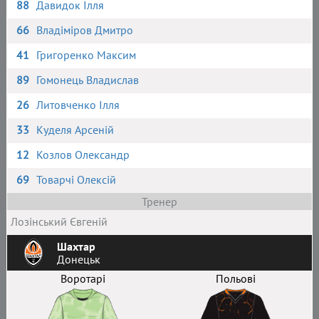
88
Давидок Ілля
66
Владіміров Дмитро
41
Григоренко Максим
89
Гомонець Владислав
26
Литовченко Ілля
33
Куделя Арсеній
12
Козлов Олександр
69
Товарчі Олексій
Тренер
Лозінський Євгеній
Шахтар
Донецьк
Воротарі
Польові