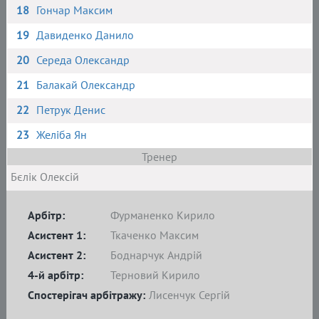
18
Гончар Максим
19
Давиденко Данило
20
Середа Олександр
21
Балакай Олександр
22
Петрук Денис
23
Желіба Ян
Тренер
Бєлік Олексій
Арбітр:
Фурманенко Кирило
Асистент 1:
Ткаченко Максим
Асистент 2:
Боднарчук Андрій
4-й арбітр:
Терновий Кирило
Спостерігач арбітражу:
Лисенчук Сергій