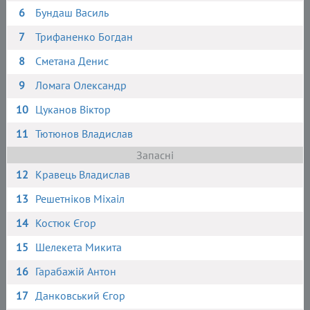
6
Бундаш Василь
7
Трифаненко Богдан
8
Сметана Денис
9
Ломага Олександр
10
Цуканов Віктор
11
Тютюнов Владислав
Запасні
12
Кравець Владислав
13
Решетніков Міхаіл
14
Костюк Єгор
15
Шелекета Микита
16
Гарабажій Антон
17
Данковський Єгор