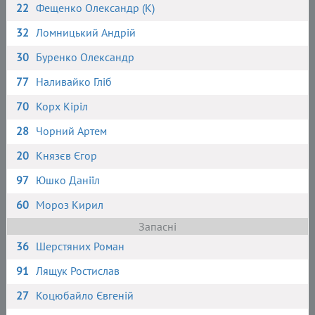
22
Фещенко Олександр (К)
32
Ломницький Андрій
30
Буренко Олександр
77
Наливайко Гліб
70
Корх Кіріл
28
Чорний Артем
20
Князєв Єгор
97
Юшко Даніїл
60
Мороз Кирил
Запасні
36
Шерстяних Роман
91
Лящук Ростислав
27
Коцюбайло Євгеній