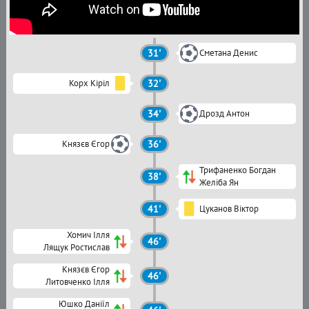
31'
Сметана Денис
Корх Кіріл
32'
34'
Дрозд Антон
Князєв Єгор
36'
Трифаненко Богдан
38'
Желіба Ян
41'
Цуканов Віктор
Хомич Ілля
46'
Лящук Ростислав
Князєв Єгор
46'
Литовченко Ілля
Юшко Даніїл