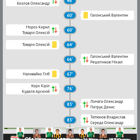
46'
Козлов Олександр
60'
Галонський Валентин
Мороз Кирил
60'
Товарчі Олексій
Товарчі Олексій
64'
Галонський Валентин
66'
Решетніков Міхаіл
Наливайко Гліб
67'
Корх Кіріл
76'
Куделя Арсеній
Ломага Олександр
83'
Петрук Денис
Тютюнов Владислав
83'
Середа Олександр
Оболонь
20 Князєв
28 Чорний
18 Хомич
77 Наливайко
22 Фещенко
76 Мартинов
60 Мороз
70 Корх
32
30 Буренко
97 Юшко