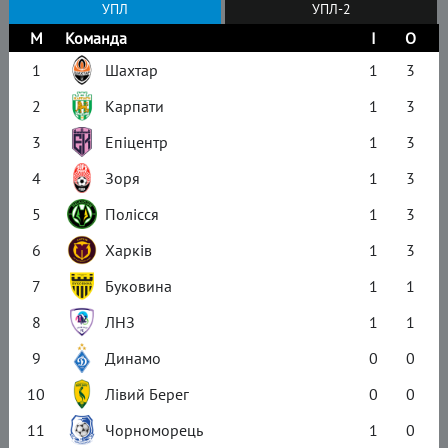
УПЛ
УПЛ-2
М
Команда
І
О
1
Шахтар
1
3
2
Карпати
1
3
3
Епіцентр
1
3
4
Зоря
1
3
5
Полісся
1
3
6
Харків
1
3
7
Буковина
1
1
8
ЛНЗ
1
1
9
Динамо
0
0
10
Лівий Берег
0
0
11
Чорноморець
1
0