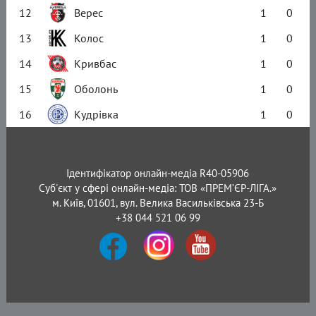
12
Верес
1
0
13
Колос
1
0
14
Кривбас
1
0
15
Оболонь
1
0
16
Кудрівка
1
0
Ідентифікатор онлайн-медіа R40-05906
Суб'єкт у сфері онлайн-медіа: ТОВ «ПРЕМ’ЄР-ЛІГА.»
м. Київ, 01601, вул. Велика Васильківська 23-Б
+38 044 521 06 99