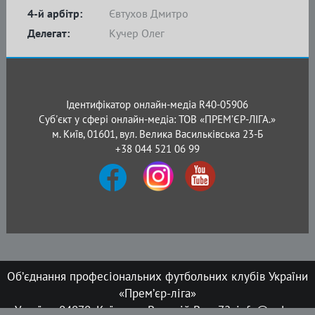
4-й арбітр:
Євтухов Дмитро
Делегат:
Кучер Олег
Ідентифікатор онлайн-медіа R40-05906
Суб'єкт у сфері онлайн-медіа: ТОВ «ПРЕМ’ЄР-ЛІГА.»
м. Київ, 01601, вул. Велика Васильківська 23-Б
+38 044 521 06 99
Об’єднання професіональних футбольних клубів України
«Прем’єр-ліга»
Україна, 04070, Київ, вул. Верхній Вал, 72, info@upl.ua