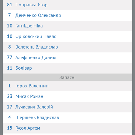
81
Поправка Єгор
7
Демченко Олександр
20
Гагнідзе Ніка
10
Оріховський Павло
8
Велетень Владислав
77
Алефіренко Даниїл
11
Болівар
Запасні
1
Горох Валентин
23
Мисак Роман
27
Лучкевич Валерій
4
Шершень Владислав
15
Гусол Артем