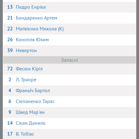
13
Педро Енріке
21
Бондаренко Артем
22
Матвієнко Микола (К)
26
Конопля Юхим
39
Невертон
Запасні
72
Фесюн Кіріл
2
Л. Траоре
4
Франьїч Бартол
6
Степаненко Тарас
9
Швед Мар'ян
14
Сікан Данило
17
В. Тобіас