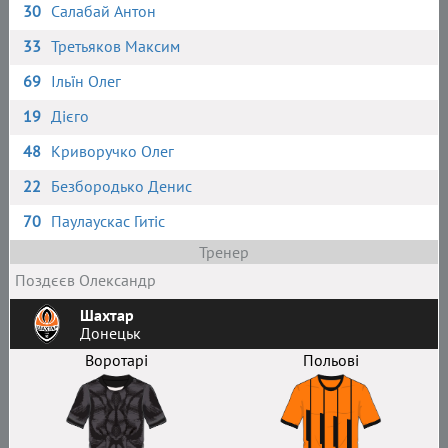
30
Салабай Антон
33
Третьяков Максим
69
Ільїн Олег
19
Дієго
48
Криворучко Олег
22
Безбородько Денис
70
Паулаускас Гитіс
Тренер
Поздєєв Олександр
Шахтар
Донецьк
Воротарі
Польові