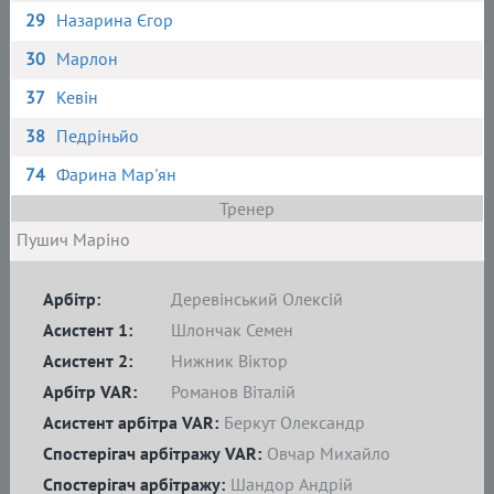
29
Назарина Єгор
30
Марлон
37
Кевін
38
Педріньйо
74
Фарина Мар'ян
Тренер
Пушич Маріно
Арбітр:
Деревінський Олексій
Асистент 1:
Шлончак Семен
Асистент 2:
Нижник Віктор
Арбітр VAR:
Романов Віталій
Асистент арбітра VAR:
Беркут Олександр
Спостерігач арбітражу VAR:
Овчар Михайло
Спостерігач арбітражу:
Шандор Андрій