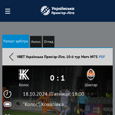
Рапорт арбітра
Анонс
Огляд
VBET Українська Премʼєр-Ліга. 10-й тур Матч №75
PDF
0 : 1
Колос
Шахтар
18.10.2024. П`ятниця, 18:00
"Колос", Ковалівка