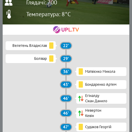
Глядачі: 700
Температура: 8°C
Велетень Владислав
22'
Болівар
29'
36'
Матвієнко Микола
43'
Бондаренко Артем
Егіналду
46'
Сікан Данило
Невертон
46'
Кевін
47'
Судаков Георгій