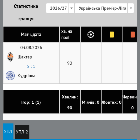
Статистика
2026/27
Українська Премʼєр-Ліга
гравця
хв. на
Матч, дата
полі
03.08.2026
Шахтар
90
5 : 1
Кудрівка
Хвилин:
Червони
Ігор: 1 (1)
М'ячів: 0
Жовтих: 0
90
0
УПЛ
УПЛ-2