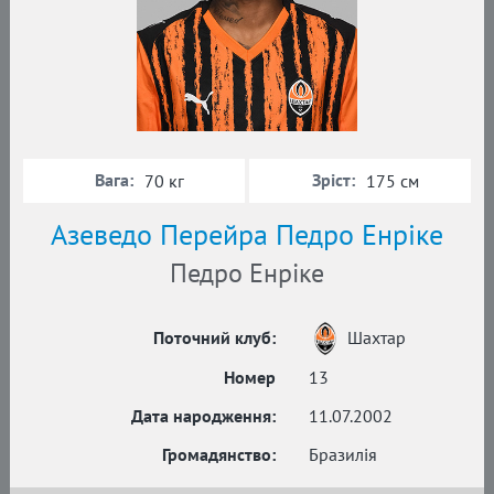
Вага:
Зріст:
70 кг
175 см
Азеведо Перейра Педро Енріке
Педро Енріке
Поточний клуб:
Шахтар
Номер
13
Дата народження:
11.07.2002
Громадянство:
Бразилія