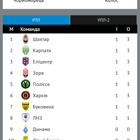
Чорноморець
Колос
УПЛ
УПЛ-2
М
Команда
І
О
1
Шахтар
1
3
2
Карпати
1
3
3
Епіцентр
1
3
4
Зоря
1
3
5
Полісся
1
3
6
Харків
1
3
7
Буковина
1
1
8
ЛНЗ
1
1
9
Динамо
0
0