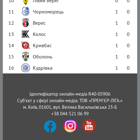
10
Лівий Берег
0
0
11
Чорноморець
1
0
12
Верес
1
0
13
Колос
1
0
14
Кривбас
1
0
15
Оболонь
1
0
16
Кудрівка
1
0
Ідентифікатор онлайн-медіа R40-05906
Суб'єкт у сфері онлайн-медіа: ТОВ «ПРЕМ’ЄР-ЛІГА.»
м. Київ, 01601, вул. Велика Васильківська 23-Б
+38 044 521 06 99