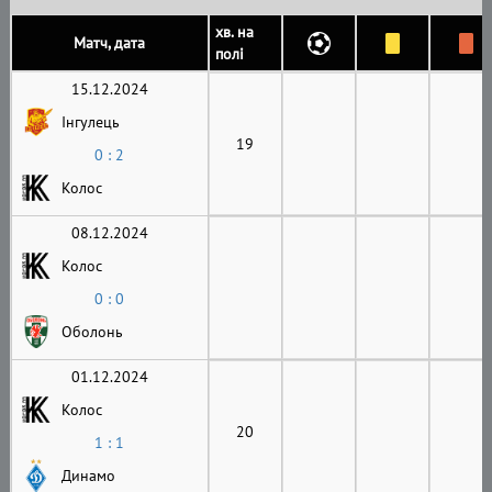
хв. на
Матч, дата
полі
15.12.2024
Інгулець
19
0 : 2
Колос
08.12.2024
Колос
0 : 0
Оболонь
01.12.2024
Колос
20
1 : 1
Динамо