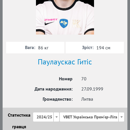
Вага:
Зріст:
86 кг
194 см
Паулаускас Гитіс
Номер
70
Дата народження:
27.09.1999
Громадянство:
Литва
Статистика
2024/25
VBET Українська Премʼєр-Ліга
гравця