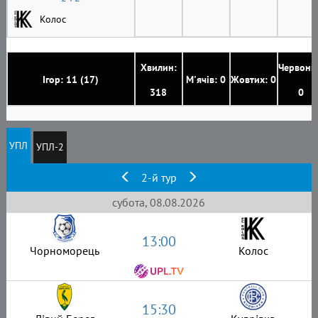
Колос
Хвилин:
Червони
Ігор: 11 (17)
М'ячів: 0
Жовтих: 0
318
0
УПЛ
УПЛ-2
2-й тур
субота, 08.08.2026
13:00
Чорноморець
Колос
15:30