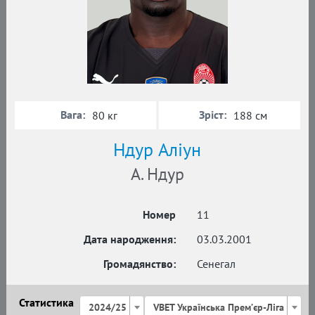
Вага:
Зріст:
80 кг
188 см
Ндур Аліун
А. Ндур
Номер
11
Дата народження:
03.03.2001
Громадянство:
Сенегал
Статистика
2024/25
VBET Українська Премʼєр-Ліга