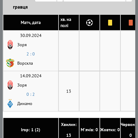
гравця
хв. на
Матч, дата
полі
30.09.2024
Зоря
2 : 0
Ворскла
14.09.2024
Зоря
13
0 : 2
Динамо
Хвилин:
Червони
Ігор: 1 (2)
М'ячів: 0
Жовтих: 0
13
0