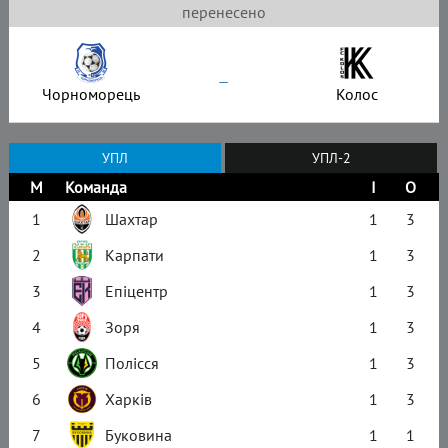
перенесено
–
Чорноморець
Колос
УПЛ
УПЛ-2
М
Команда
І
О
1
Шахтар
1
3
2
Карпати
1
3
3
Епіцентр
1
3
4
Зоря
1
3
5
Полісся
1
3
6
Харків
1
3
7
Буковина
1
1