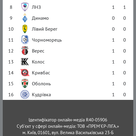
8
ЛНЗ
1
1
9
Динамо
0
0
10
Лівий Берег
0
0
11
Чорноморець
1
0
12
Верес
1
0
13
Колос
1
0
14
Кривбас
1
0
15
Оболонь
1
0
16
Кудрівка
1
0
Ідентифікатор онлайн-медіа R40-05906
Суб'єкт у сфері онлайн-медіа: ТОВ «ПРЕМ’ЄР-ЛІГА.»
м. Київ, 01601, вул. Велика Васильківська 23-Б