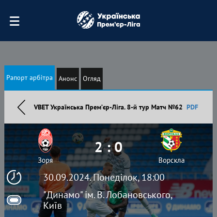
Рапорт арбітра
Анонс
Огляд
VBET Українська Премʼєр-Ліга. 8-й тур Матч №62
PDF
2 : 0
Зоря
Ворскла
30.09.2024. Понеділок, 18:00
"Динамо" ім. В. Лобановського,
Київ