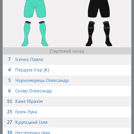
Стартовий склад
7
Ісенко Павло
4
Пердута Ігор (К)
5
Чорноморець Олександр
6
Скляр Олександр
11
Кане Ібрахім
25
Гучек Лука
27
Крупський Ілля
30
Нестеренко Іван