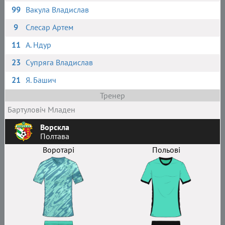
99
Вакула Владислав
9
Слесар Артем
11
А. Ндур
23
Супряга Владислав
21
Я. Башич
Тренер
Бартуловіч Младен
Ворскла
Полтава
Воротарі
Польові