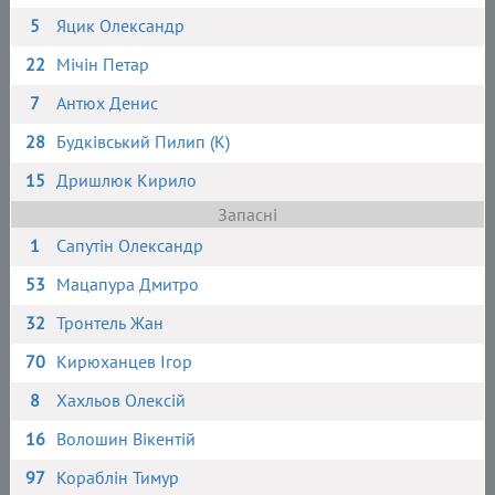
5
Яцик Олександр
22
Мічін Петар
7
Антюх Денис
28
Будківський Пилип (К)
15
Дришлюк Кирило
Запасні
1
Сапутін Олександр
53
Мацапура Дмитро
32
Тронтель Жан
70
Кирюханцев Ігор
8
Хахльов Олексій
16
Волошин Вікентій
97
Кораблін Тимур