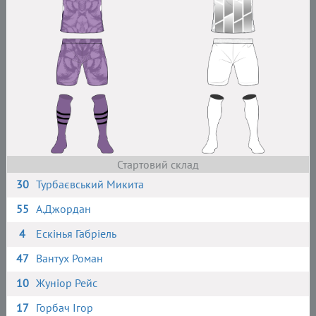
Стартовий склад
30
Турбаєвський Микита
55
А.Джордан
4
Ескінья Габріель
47
Вантух Роман
10
Жуніор Рейс
17
Горбач Ігор