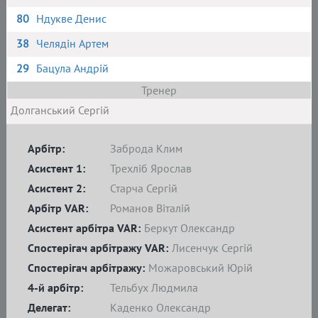
80
Ндукве Денис
38
Челядін Артем
29
Бацула Андрій
Тренер
Долганський Сергій
Арбітр:
Заброда Клим
Асистент 1:
Трехліб Ярослав
Асистент 2:
Старча Сергій
Арбітр VAR:
Романов Віталій
Асистент арбітра VAR:
Беркут Олександр
Спостерігач арбітражу VAR:
Лисенчук Сергій
Спостерігач арбітражу:
Можаровський Юрій
4-й арбітр:
Тельбух Людмила
Делегат:
Каденко Олександр