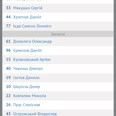
33
Мякушко Сергій
44
Хрипчук Данііл
77
Ієде Самсон Ономіго
Запасні
61
Домолега Олександр
96
Єрмолов Даніїл
15
Кулаковський Артем
40
Черниш Дмитро
19
Ізотов Данило
10
Шкрієль Демір
22
Ковталюк Микола
26
Прус Станіслав
43
Островський Владислав