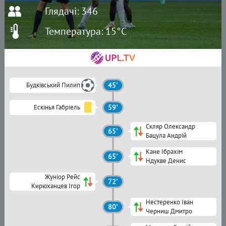
Глядачі: 346
Температура: 15°C
Будківський Пилип
45'
Ескінья Габріель
59'
Скляр Олександр
65'
Бацула Андрій
Кане Ібрахім
65'
Ндукве Денис
Жуніор Рейс
72'
Кирюханцев Ігор
Нестеренко Іван
80'
Черниш Дмитро