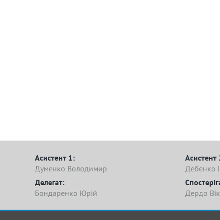
Асистент 1:
Асистент 
Думенко Володимир
Дебенко І
Делегат:
Спостеріг
Бондаренко Юрій
Дердо Вік