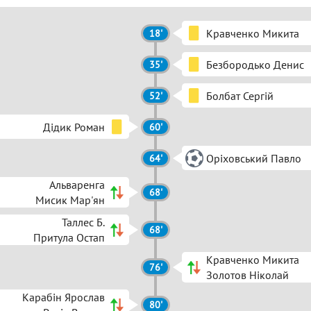
Кравченко Микита
18'
Безбородько Денис
35'
Болбат Сергій
52'
Дідик Роман
60'
Оріховський Павло
64'
Альваренга
68'
Мисик Мар'ян
Таллес Б.
68'
Притула Остап
Кравченко Микита
76'
Золотов Ніколай
Карабін Ярослав
80'