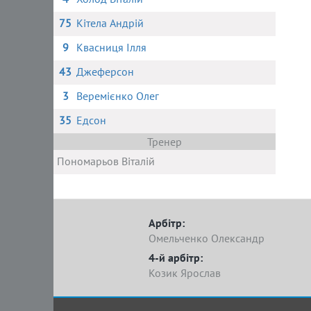
75
Кітела Андрій
9
Квасниця Ілля
43
Джеферсон
3
Веремієнко Олег
35
Едсон
Тренер
Пономарьов Віталій
Арбітр:
Омельченко Олександр
4-й арбітр:
Козик Ярослав