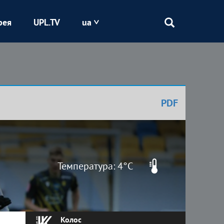
рея
UPL.TV
ua
Епіцентр
Кривбас
PDF
Оболонь
Шахтар
Температура: 4°C
Колос