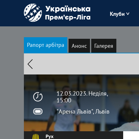
Клуби
Буковина
Рапорт арбітра
Анонс
Галерея
Зоря
Кудрівка
Полісся
12.03.2023. Неділя,
15:00
"Арена Львів", Львів
Рух