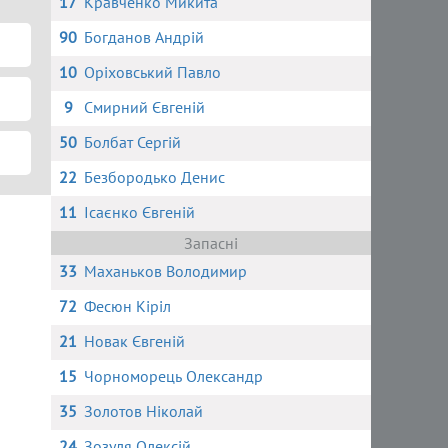
17
Кравченко Микита
90
Богданов Андрій
10
Оріховський Павло
9
Смирний Євгеній
50
Болбат Сергій
22
Безбородько Денис
11
Ісаєнко Євгеній
Запасні
33
Маханьков Володимир
72
Фесюн Кіріл
21
Новак Євгеній
15
Чорноморець Олександр
35
Золотов Ніколай
24
Зозуля Олексій