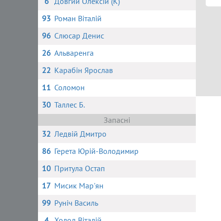
6
Довгий Олексій (К)
93
Роман Віталій
96
Слюсар Денис
26
Альваренга
22
Карабін Ярослав
11
Соломон
30
Таллес Б.
Запасні
32
Ледвій Дмитро
86
Герета Юрій-Володимир
10
Притула Остап
17
Мисик Мар'ян
99
Руніч Василь
4
Холод Віталій