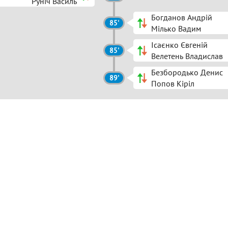
Руніч Василь
Богданов Андрій
85'
Мілько Вадим
Ісаєнко Євгеній
85'
Велетень Владислав
Безбородько Денис
89'
Попов Кіріл