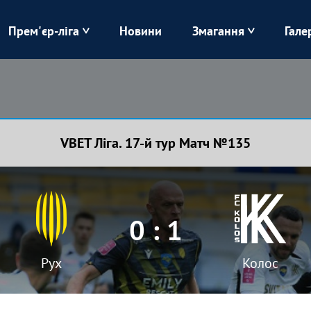
Прем'єр-ліга
Новини
Змагання
Гале
Верес
Динамо
Карпати
Колос
VBET Ліга. 17-й тур Матч №135
Лівий Берег
ЛНЗ
Харків
Чорноморець
0 : 1
Рух
Колос