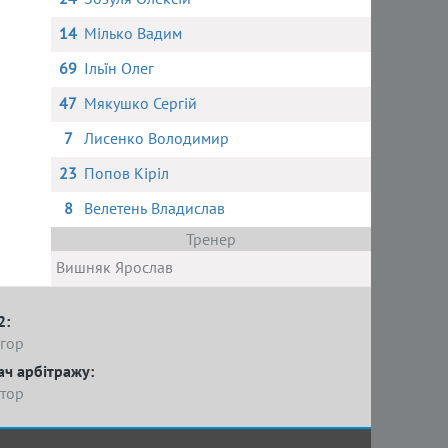
14
Мілько Вадим
69
Ільїн Олег
47
Мякушко Сергій
7
Лисенко Володимир
23
Попов Кіріл
8
Велетень Владислав
Тренер
Вишняк Ярослав
2:
гор
ач арбітражу:
тор