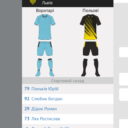
Львів
Воротарі
Польові
Стартовий склад
79
Паньків Юрій
92
Слюбик Богдан
29
Дідик Роман
73
Лях Ростислав