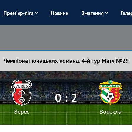
Прем'єр-ліга
Новини
Змагання
Гале
Верес
Динамо
Карпати
Колос
Чемпіонат юнацьких команд. 4-й тур Матч №29
Лівий Берег
ЛНЗ
Харків
Чорноморець
0 : 2
Верес
Ворскла