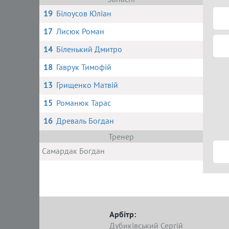
19
Білоусов Юліан
17
Лисюк Роман
14
Біленький Дмитро
18
Гаврук Тимофій
13
Грищенко Матвій
15
Романюк Тарас
16
Древаль Богдан
Тренер
Самардак Богдан
Арбітр:
Дубиківський Сергій