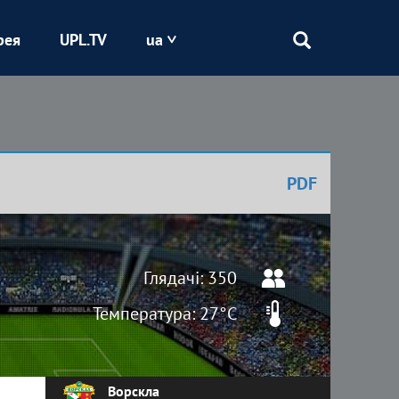
рея
UPL.TV
ua
Епіцентр
Кривбас
PDF
Оболонь
Шахтар
Глядачі: 350
Температура: 27°C
Ворскла