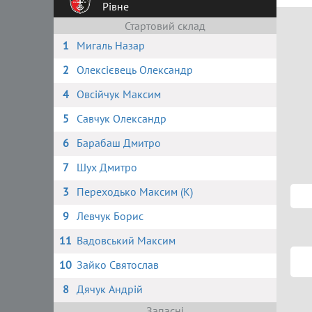
Рівне
Стартовий склад
1
Мигаль Назар
2
Олексієвець Олександр
4
Овсійчук Максим
5
Савчук Олександр
6
Барабаш Дмитро
7
Шух Дмитро
3
Переходько Максим (К)
9
Левчук Борис
11
Вадовський Максим
10
Зайко Святослав
8
Дячук Андрій
Запасні