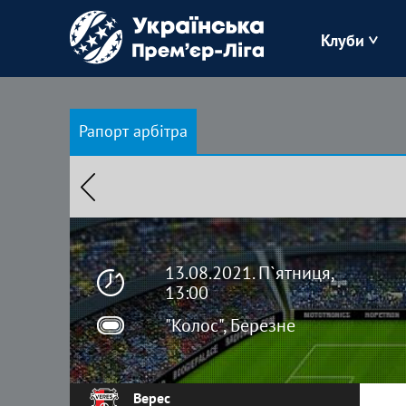
Клуби
Буковина
Рапорт арбітра
Зоря
Кудрівка
Полісся
13.08.2021. П`ятниця,
13:00
"Колос", Березне
Верес