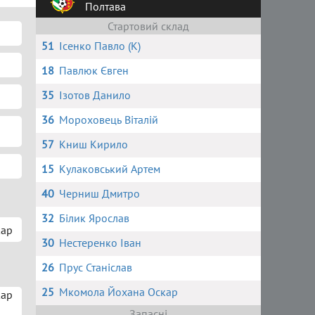
Полтава
Стартовий склад
51
Ісенко Павло (К)
18
Павлюк Євген
35
Ізотов Данило
36
Мороховець Віталій
57
Книш Кирило
15
Кулаковський Артем
40
Черниш Дмитро
32
Білик Ярослав
кар
30
Нестеренко Іван
26
Прус Станіслав
25
Мкомола Йохана Оскар
кар
Запасні