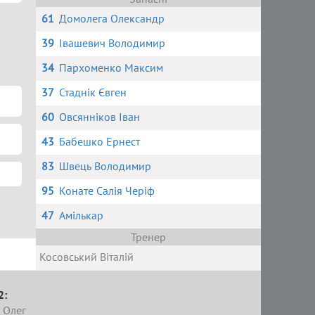
61
Домолега Олександр
39
Івашевич Володимир
34
Пархоменко Максим
37
Стаднік Євген
60
Овсянніков Іван
43
Бабешко Ернест
83
Швець Володимир
95
Конате Салія Черіф
47
Амількар
Тренер
Косовський Віталій
2:
 Олег