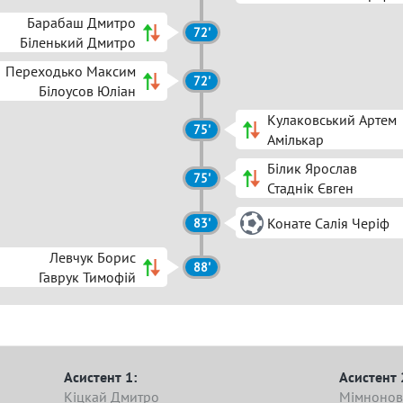
Барабаш Дмитро
72'
Біленький Дмитро
Переходько Максим
72'
Білоусов Юліан
Кулаковський Артем
75'
Амількар
Білик Ярослав
75'
Стаднік Євген
Конате Салія Черіф
83'
Левчук Борис
88'
Гаврук Тимофій
Асистент 1:
Асистент 
Кіцкай Дмитро
Мімнонов