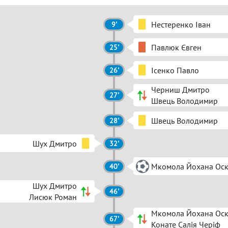
Нестеренко Іван
9'
Павлюк Євген
25'
Ісенко Павло
26'
Черниш Дмитро
27'
Швець Володимир
Швець Володимир
28'
Шух Дмитро
32'
Мкомола Йохана Ос
40'
Шух Дмитро
46'
Лисюк Роман
Мкомола Йохана Ос
67'
Конате Салія Черіф